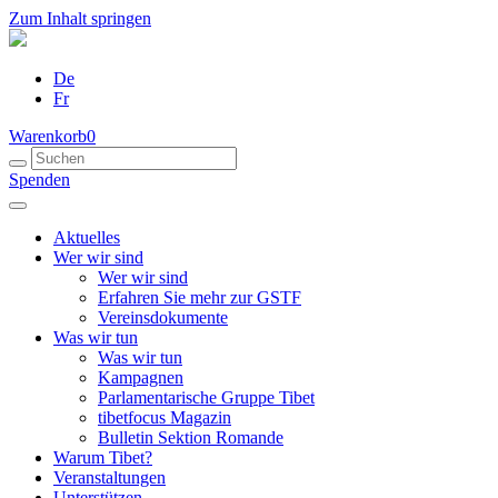
Zum Inhalt springen
De
Fr
Warenkorb
0
Spenden
Aktuelles
Wer wir sind
Wer wir sind
Erfahren Sie mehr zur GSTF
Vereinsdokumente
Was wir tun
Was wir tun
Kampagnen
Parlamentarische Gruppe Tibet
tibetfocus Magazin
Bulletin Sektion Romande
Warum Tibet?
Veranstaltungen
Unterstützen