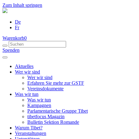
Zum Inhalt springen
De
Fr
Warenkorb
0
Spenden
Aktuelles
Wer wir sind
Wer wir sind
Erfahren Sie mehr zur GSTF
Vereinsdokumente
Was wir tun
Was wir tun
Kampagnen
Parlamentarische Gruppe Tibet
tibetfocus Magazin
Bulletin Sektion Romande
Warum Tibet?
Veranstaltungen
Unterstützen