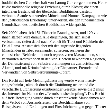
buddhistischen Gemeinschaft von Larung Gar vorgenommen. Heute
ist die traditionelle religiöse Erziehung durch Klöster, die einen
integralen Bestandteil des tibetischen Buddhismus darstellt,
verboten. Stattdessen werden Mönche und Nonnen Kampagnen wie
der „patriotischen Erziehung“ unterworfen, die den fundamentalen
Grundsätzen des tibetischen Buddhismus widerspricht.
Seit 2009 haben sich 151 Tibeter in Brand gesetzt, und 129 von
ihnen starben kurz darauf. Alle diejeinigen, die sich selbst
verbrannten, riefen dabei nach Freiheit für Tibet und Rückkehr des
Dalai Lama. Anstatt sich aber mit den zugrunde liegenden
Missständen in Tibet auseinander zu setzen, reagieren die
chinesischen Behörden mit noch repressiveren Massnahmen, so mit
verstärkten Restriktionen in den von Tibetern bewohnten Regionen,
der Denunzierung von Selbstverbrennungen als „terroristischen
Akten“, und mit Kriminalisierung der Ehepartner, Freunde und
Verwandten von Selbstverbrennungs-Opfern.
Das Recht auf freie Meinungsäusserung wurde weiter massiv
eingeschränkt , nämlich durch die Einführung neuer und die
verschärfte Durchsetzung exisitierender Gesetze, sowie die Zensur
des Internets im Namen der „Terrorismusbekämpfung“. Das Recht
auf freie Bewegung wurde durch einschränkende Massnahmen wie
dem Verbot von Auslandsreisen, der Beschlagnahme von
Reisepässen, und Drohungen und Einschüchterungen gegen Tibeter