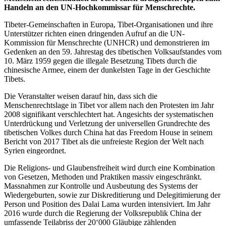
Handeln an den UN-Hochkommissar für Menschrechte.
Tibeter-Gemeinschaften in Europa, Tibet-Organisationen und ihre
Unterstützer richten einen dringenden Aufruf an die UN-
Kommission für Menschrechte (UNHCR) und demonstrieren im
Gedenken an den 59. Jahrestag des tibetischen Volksaufstandes vom
10. März 1959 gegen die illegale Besetzung Tibets durch die
chinesische Armee, einem der dunkelsten Tage in der Geschichte
Tibets.
Die Veranstalter weisen darauf hin, dass sich die
Menschenrechtslage in Tibet vor allem nach den Protesten im Jahr
2008 signifikant verschlechtert hat. Angesichts der systematischen
Unterdrückung und Verletzung der universellen Grundrechte des
tibetischen Volkes durch China hat das Freedom House in seinem
Bericht von 2017 Tibet als die unfreieste Region der Welt nach
Syrien eingeordnet.
Die Religions- und Glaubensfreiheit wird durch eine Kombination
von Gesetzen, Methoden und Praktiken massiv eingeschränkt.
Massnahmen zur Kontrolle und Ausbeutung des Systems der
Wiedergeburten, sowie zur Diskreditierung und Delegitimierung der
Person und Position des Dalai Lama wurden intensiviert. Im Jahr
2016 wurde durch die Regierung der Volksrepublik China der
umfassende Teilabriss der 20‘000 Gläubige zählenden