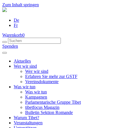
Zum Inhalt springen
De
Fr
Warenkorb
0
Spenden
Aktuelles
Wer wir sind
Wer wir sind
Erfahren Sie mehr zur GSTF
Vereinsdokumente
Was wir tun
Was wir tun
Kampagnen
Parlamentarische Gruppe Tibet
tibetfocus Magazin
Bulletin Sektion Romande
Warum Tibet?
Veranstaltungen
Unterstützen