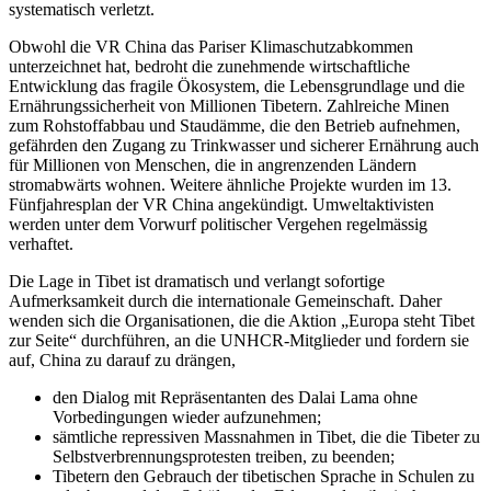
systematisch verletzt.
Obwohl die VR China das Pariser Klimaschutzabkommen
unterzeichnet hat, bedroht die zunehmende wirtschaftliche
Entwicklung das fragile Ökosystem, die Lebensgrundlage und die
Ernährungssicherheit von Millionen Tibetern. Zahlreiche Minen
zum Rohstoffabbau und Staudämme, die den Betrieb aufnehmen,
gefährden den Zugang zu Trinkwasser und sicherer Ernährung auch
für Millionen von Menschen, die in angrenzenden Ländern
stromabwärts wohnen. Weitere ähnliche Projekte wurden im 13.
Fünfjahresplan der VR China angekündigt. Umweltaktivisten
werden unter dem Vorwurf politischer Vergehen regelmässig
verhaftet.
Die Lage in Tibet ist dramatisch und verlangt sofortige
Aufmerksamkeit durch die internationale Gemeinschaft. Daher
wenden sich die Organisationen, die die Aktion „Europa steht Tibet
zur Seite“ durchführen, an die UNHCR-Mitglieder und fordern sie
auf, China zu darauf zu drängen,
den Dialog mit Repräsentanten des Dalai Lama ohne
Vorbedingungen wieder aufzunehmen;
sämtliche repressiven Massnahmen in Tibet, die die Tibeter zu
Selbstverbrennungsprotesten treiben, zu beenden;
Tibetern den Gebrauch der tibetischen Sprache in Schulen zu