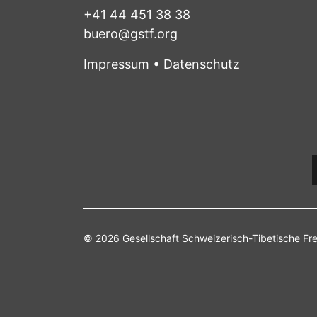
+41 44 451 38 38
buero@gstf.org
Impressum
•
Datenschutz
© 2026 Gesellschaft Schweizerisch-Tibetische Fr