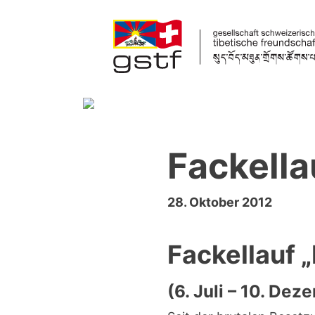
Zum Inhalt springen
Fackella
28. Oktober 2012
Fackellauf 
(6. Juli – 10. De