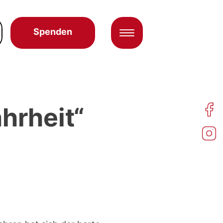
Spenden
hrheit“