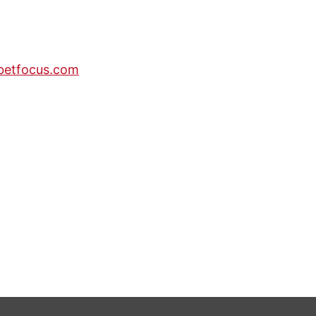
betfocus.com