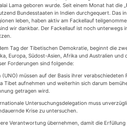
 Dalai Lama geboren wurde. Seit einem Monat hat die
utzend Bundesstaaten in Indien durchgequert. Das in
egionen leben, haben aktiv am Fackellauf teilgenomme
sind wir dankbar. Der Fackellauf ist noch unterwegs i
tzen.
em Tag der Tibetischen Demokratie, beginnt die zwe
ka, Europa, Südost-Asien, Afrika und Australien und 
er Forderungen sind folgende:
en (UNO) müssen auf der Basis ihrer verabschiedeten 
a Tibet aufnehmen und weiterhin sich darum bemühe
hnung getragen wird.
ernationale Untersuchungsdelegation muss unverzügl
ndauernde Krise zu untersuchen.
ere Verantwortung übernehmen, damit die Erfüllung