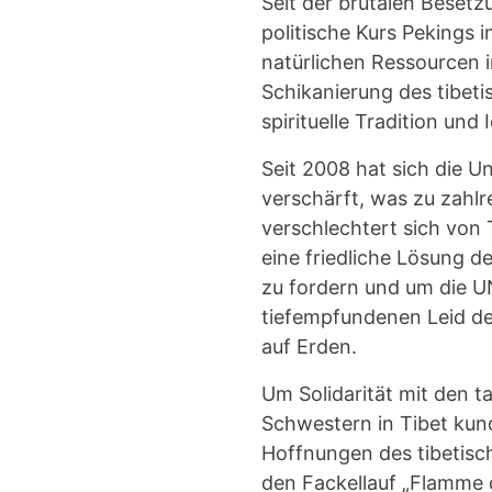
Seit der brutalen Beset
politische Kurs Pekings i
natürlichen Ressourcen 
Schikanierung des tibeti
spirituelle Tradition und
Seit 2008 hat sich die U
verschärft, was zu zahlr
verschlechtert sich von
eine friedliche Lösung d
zu fordern und um die U
tiefempfundenen Leid de
auf Erden.
Um Solidarität mit den 
Schwestern in Tibet kun
Hoffnungen des tibetisc
den Fackellauf „Flamme de