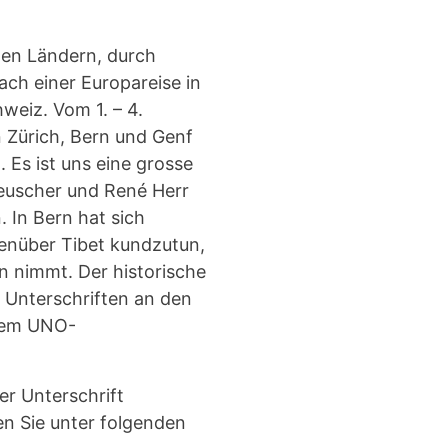
nen Ländern, durch
ch einer Europareise in
eiz. Vom 1. – 4.
 Zürich, Bern und Genf
 Es ist uns eine grosse
Teuscher und René Herr
 In Bern hat sich
genüber Tibet kundzutun,
n nimmt. Der historische
 Unterschriften an den
dem UNO-
er Unterschrift
n Sie unter folgenden