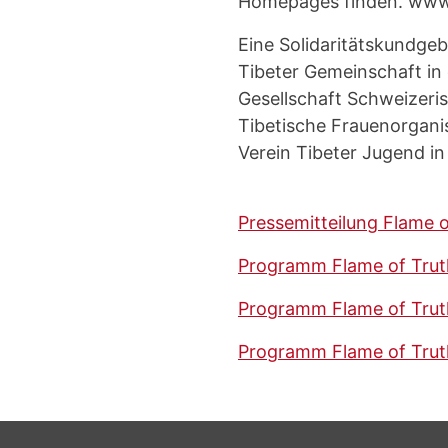
Homepages finden. www.
Eine Solidaritätskundge
Tibeter Gemeinschaft in
Gesellschaft Schweizeri
Tibetische Frauenorgani
Verein Tibeter Jugend in
Pressemitteilung Flame o
Programm Flame of Truth 
Programm Flame of Truth
Programm Flame of Truth