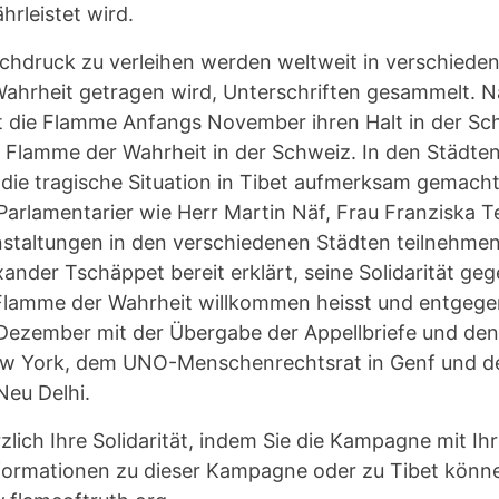
hrleistet wird.
hdruck zu verleihen werden weltweit in verschiede
ahrheit getragen wird, Unterschriften gesammelt. Na
die Flamme Anfangs November ihren Halt in der Schw
 Flamme der Wahrheit in der Schweiz. In den Städten
die tragische Situation in Tibet aufmerksam gemacht.
Parlamentarier wie Herr Martin Näf, Frau Franziska 
staltungen in den verschiedenen Städten teilnehmen.
xander Tschäppet bereit erklärt, seine Solidarität ge
 Flamme der Wahrheit willkommen heisst und entgege
 Dezember mit der Übergabe der Appellbriefe und den
ew York, dem UNO-Menschenrechtsrat in Genf und 
Neu Delhi.
zlich Ihre Solidarität, indem Sie die Kampagne mit Ihr
nformationen zu dieser Kampagne oder zu Tibet könne