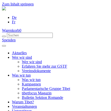
Zum Inhalt springen
De
Fr
Warenkorb
0
Spenden
Aktuelles
Wer wir sind
Wer wir sind
Erfahren Sie mehr zur GSTF
Vereinsdokumente
Was wir tun
Was wir tun
Kampagnen
Parlamentarische Gruppe Tibet
tibetfocus Magazin
Bulletin Sektion Romande
Warum Tibet?
Veranstaltungen
Unterstützen