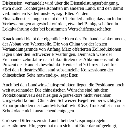
Diskussion, verhandelt wird über die Dienstleistungserbringung,
etwa durch Tochtergesellschaften im anderen Land, und den damit
verbundenen Kadertransfer», sagt Etter. Zu den
Finanzdienstleistungen meint der Chefunterhändler, dass auch dort
Verbesserungen angestrebt würden, etwa bei Bankgeschäften in
Lokalwährung oder bei bestimmten Wertschriftengeschäften.
Knackpunkt bleibt der eigentliche Kern des Freihandelsabkommens,
der Abbau von Warenzölle. Die von China vor der letzten
Verhandlungsrunde von Anfang März offerierten Zollreduktionen
lagen unter den Schweizer Erwartungen. Demnach wäre der
Freihandel zehn Jahre nach Inkrafttreten des Abkommens auf 56
Prozent des Handels beschränkt. Heute sind 30 Prozent zollfrei.
«Bei den Industriezöllen sind substanzielle Konzessionen der
chinesischen Seite notwendig», sagt Etter.
Auch bei den Landwirtschaftsprodukten liegen die Positionen noch
weit auseinander. Die chinesischen Wünsche sind mit dem
Protektionsniveau des hiesigen Agrarsektors nicht vereinbar.
Umgekehrt kommt China den Schweizer Begehren bei wichtigen
Exportprodukten der Landwirtschaft wie Käse, Trockenfleisch oder
Schokolade nicht ausreichend entgegen.
Grössere Differenzen sind auch bei den Ursprungsregeln
auszuräumen. Hingegen hat man sich laut Etter darauf geeinigt,