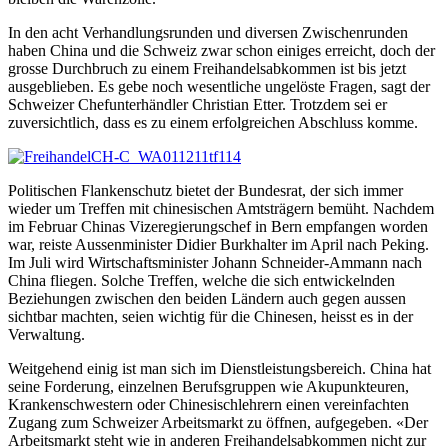
In den acht Verhandlungsrunden und diversen Zwischenrunden
haben China und die Schweiz zwar schon einiges erreicht, doch der
grosse Durchbruch zu einem Freihandelsabkommen ist bis jetzt
ausgeblieben. Es gebe noch wesentliche ungelöste Fragen, sagt der
Schweizer Chefunterhändler Christian Etter. Trotzdem sei er
zuversichtlich, dass es zu einem erfolgreichen Abschluss komme.
Politischen Flankenschutz bietet der Bundesrat, der sich immer
wieder um Treffen mit chinesischen Amtsträgern bemüht. Nachdem
im Februar Chinas Vizeregierungschef in Bern empfangen worden
war, reiste Aussenminister Didier Burkhalter im April nach Peking.
Im Juli wird Wirtschaftsminister Johann Schneider-Ammann nach
China fliegen. Solche Treffen, welche die sich entwickelnden
Beziehungen zwischen den beiden Ländern auch gegen aussen
sichtbar machten, seien wichtig für die Chinesen, heisst es in der
Verwaltung.
Weitgehend einig ist man sich im Dienstleistungsbereich. China hat
seine Forderung, einzelnen Berufsgruppen wie Akupunkteuren,
Krankenschwestern oder Chinesischlehrern einen vereinfachten
Zugang zum Schweizer Arbeitsmarkt zu öffnen, aufgegeben. «Der
Arbeitsmarkt steht wie in anderen Freihandelsabkommen nicht zur