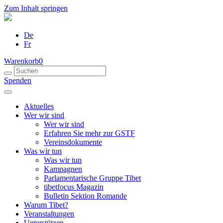
Zum Inhalt springen
De
Fr
Warenkorb
0
Spenden
Aktuelles
Wer wir sind
Wer wir sind
Erfahren Sie mehr zur GSTF
Vereinsdokumente
Was wir tun
Was wir tun
Kampagnen
Parlamentarische Gruppe Tibet
tibetfocus Magazin
Bulletin Sektion Romande
Warum Tibet?
Veranstaltungen
Unterstützen