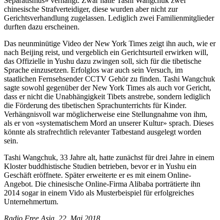
Separatismus» verhängt. Zwar hatte Tashi Wangchuk zwei
chinesische Strafverteidiger, diese wurden aber nicht zur
Gerichtsverhandlung zugelassen. Lediglich zwei Familienmitglieder
durften dazu erscheinen.
Das neunminütige Video der New York Times zeigt ihn auch, wie er
nach Beijing reist, und vergeblich ein Gerichtsurteil erwirken will,
das Offizielle in Yushu dazu zwingen soll, sich für die tibetische
Sprache einzusetzen. Erfolglos war auch sein Versuch, im
staatlichen Fernsehsender CCTV Gehör zu finden. Tashi Wangchuk
sagte sowohl gegenüber der New York Times als auch vor Gericht,
dass er nicht die Unabhängigkeit Tibets anstrebe, sondern lediglich
die Förderung des tibetischen Sprachunterrichts für Kinder.
Verhängnisvoll war möglicherweise eine Stellungnahme von ihm,
als er von «systematischem Mord an unserer Kultur» sprach. Dieses
könnte als strafrechtlich relevanter Tatbestand ausgelegt worden
sein.
Tashi Wangchuk, 33 Jahre alt, hatte zunächst für drei Jahre in einem
Kloster buddhistische Studien betrieben, bevor er in Yushu ein
Geschäft eröffnete. Später erweiterte er es mit einem Online-
Angebot. Die chinesische Online-Firma Alibaba porträtierte ihn
2014 sogar in einem Vido als Musterbeispiel für erfolgreiches
Unternehmertum.
Radio Free Asia, 22. Mai 2018