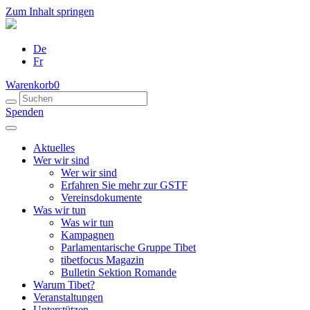
Zum Inhalt springen
De
Fr
Warenkorb
0
Spenden
Aktuelles
Wer wir sind
Wer wir sind
Erfahren Sie mehr zur GSTF
Vereinsdokumente
Was wir tun
Was wir tun
Kampagnen
Parlamentarische Gruppe Tibet
tibetfocus Magazin
Bulletin Sektion Romande
Warum Tibet?
Veranstaltungen
Unterstützen