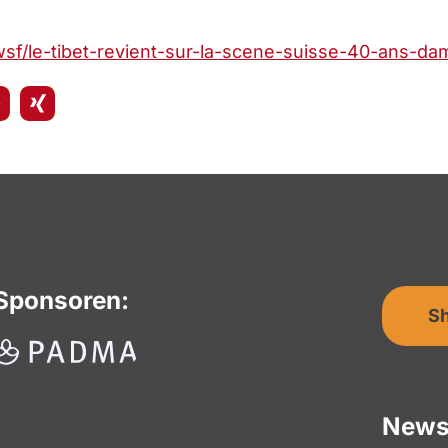
sf/le-tibet-revient-sur-la-scene-suisse-40-ans-da
Sponsoren:
S
News