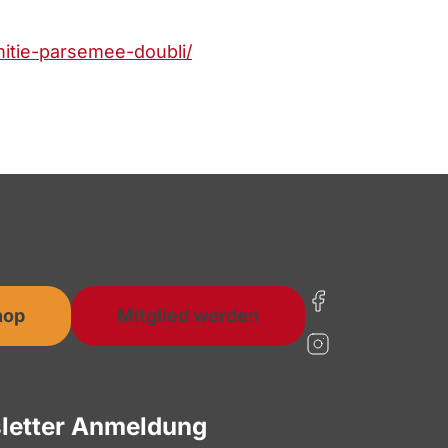
mitie-parsemee-doubli/
hop
Mitglied werden
letter Anmeldung