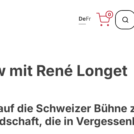
0
De
Fr
w mit René Longet
 auf die Schweizer Bühne 
dschaft, die in Vergessen