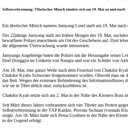
Selbstverbrennung: Tibetischer Mönch zündete sich am 19. Mai an und starb
Ein tibetischer Mönch namens Jamyang Losel starb am 19. Mai nach
Der 22jährige Jamyang starb am frühen Morgen des 19. Mai, nachdem e
bewaffnete Polizei marschierte am Ort des Geschehens auf. Dort leb
die allgemeine Überwachung wurde intensiviert.
Jamyangs Angehörige baten die Polizei um die Herausgabe seiner Leich
Dorf Donggya im Umkreis von Nangra und war ein Schüler von Akhu 
Am 18. Mai, eine ganze Weile nach dem Feuertod von Chakdor Kyab
Chakdor Kyabs Schwester festgenommen worden. Obwohl man sie danach
das Bett. Wegen der extremen Behinderung des Informationsflusses d
wie sie in Tibet üblich sind, zurückzuführen ist.
Chakdor Kyab setzte sich am 2. Mai in der Nähe des Klosters Bora i
Seit März dieses Jahres verbrannten sich vier Tibeter aus Protest 
Selbstverbrennung in der TAP Kardze, Provinz Sichuan (vormals Kham
zeigte. Am 18. März hatte sich Pema Gyaltsen in der Nähe des Klost
in der Gegend erfolgt.