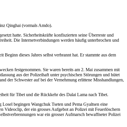
vinz Qinghai (vormals Amdo).
tzt hatte. Sicherheitskräfte konfiszierten seine Überreste und
reiheit. Die Internetverbindungen werden häufig unterbrochen und
it Beginn dieses Jahres selbst verbrannt hat. Er stammte aus dem
wecken festgenommen. Sie waren bereits am 2. Mai zusammen mit
assung aus der Polizeihaft unter psychischen Störungen und hütet
and der Schwester auf bei der Vernehmung erlittene Misshandlungen,
heit für Tibet und die Rückkehr des Dalai Lama nach Tibet.
yang Losel begingen Wangchuk Tseten und Pema Gyaltsen eine
Videoclip, der ein grosses Aufgebot an Polizei mit Feuerlöschern
elbstverbrennungen war ein grosser Aufmarsch bewaffneter Polizei