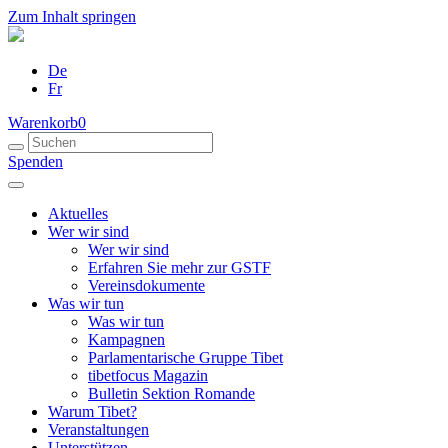
Zum Inhalt springen
De
Fr
Warenkorb
0
Spenden
Aktuelles
Wer wir sind
Wer wir sind
Erfahren Sie mehr zur GSTF
Vereinsdokumente
Was wir tun
Was wir tun
Kampagnen
Parlamentarische Gruppe Tibet
tibetfocus Magazin
Bulletin Sektion Romande
Warum Tibet?
Veranstaltungen
Unterstützen