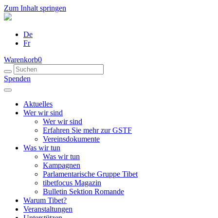
Zum Inhalt springen
De
Fr
Warenkorb
0
Spenden
Aktuelles
Wer wir sind
Wer wir sind
Erfahren Sie mehr zur GSTF
Vereinsdokumente
Was wir tun
Was wir tun
Kampagnen
Parlamentarische Gruppe Tibet
tibetfocus Magazin
Bulletin Sektion Romande
Warum Tibet?
Veranstaltungen
Unterstützen