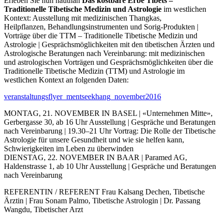
Erleben Sie nun hautnah
Das kostbare Erbe Tibets –
Traditionelle Tibetische Medizin und Astrologie
im westlichen
Kontext: Ausstellung mit medizinischen Thangkas,
Heilpflanzen, Behandlungsinstrumenten und Sorig-Produkten |
Vorträge über die TTM – Traditionelle Tibetische Medizin und
Astrologie | Gesprächsmöglichkeiten mit den tibetischen Ärzten und
Astrologische Beratungen nach Vereinbarung: mit medizinischen
und astrologischen Vorträgen und Gesprächsmöglichkeiten über die
Traditionelle Tibetische Medizin (TTM) und Astrologie im
westlichen Kontext an folgenden Daten:
veranstaltungsflyer_mentseekhang_november2016
MONTAG, 21. NOVEMBER IN BASEL | «Unternehmen Mitte»,
Gerbergasse 30, ab 16 Uhr Ausstellung | Gespräche und Beratungen
nach Vereinbarung | 19.30–21 Uhr Vortrag: Die Rolle der Tibetische
Astrologie für unsere Gesundheit und wie sie helfen kann,
Schwierigkeiten im Leben zu überwinden
DIENSTAG, 22. NOVEMBER IN BAAR | Paramed AG,
Haldenstrasse 1, ab 10 Uhr Ausstellung | Gespräche und Beratungen
nach Vereinbarung
REFERENTIN / REFERENT Frau Kalsang Dechen, Tibetische
Ärztin | Frau Sonam Palmo, Tibetische Astrologin | Dr. Passang
Wangdu, Tibetischer Arzt