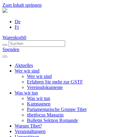
Zum Inhalt springen
De
Fr
Warenkorb
0
Spenden
Aktuelles
Wer wir sind
Wer wir sind
Erfahren Sie mehr zur GSTF
Vereinsdokumente
Was wir tun
Was wir tun
Kampagnen
Parlamentarische Gruppe Tibet
tibetfocus Magazin
Bulletin Sektion Romande
Warum Tibet?
Veranstaltungen
Unterstützen