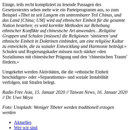
Einige, teils recht kompliziert zu lesende Passagen des
Gesetzestextes sehen mehr wie ein Parteiprogramm aus, so zum
Beispiel
«Tibet ist seit Langem ein untrennbarer Teil Chinas, und
das Land [China; UM] wird auf ethnischer Einheit für die gesamte
Nation bestehen; es wird korrekte Methoden zur Behebung
ethnischer Konflikte auf chinesische Art anwenden…Religiöse
Gruppen und Schulen [müssen] die Religionen ‘sinisieren’ und
ethnische Einheit in Doktrinen einbinden, um eine religiöse Kultur
zu entwickeln, die zu sozialer Entwicklung und Harmonie beiträgt.
»
Schulen und Regierungskader müssen noch stärker «den
Sozialismus mit chinesischer Prägung und den ‘chinesischen Traum’
fördern.»
Umgekehrt werden Aktivitäten, die die «ethnische Einheit
beschädigen» oder «Separatismus» und soziale Instabilität
verfolgen, mit Strafen belegt.
Radio Free Asia, 15. Januar 2020 // Taiwan News, 16. Januar 2020
// Dr. Uwe Meya
Foto: Unsplash: Weniger Tibeter werden traditionell erzogen
werden
Aktuelles
Wer wir sind