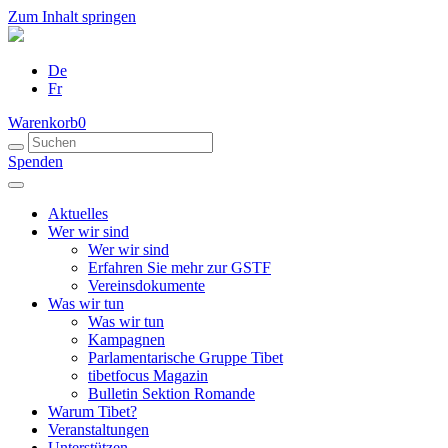
Zum Inhalt springen
De
Fr
Warenkorb
0
Spenden
Aktuelles
Wer wir sind
Wer wir sind
Erfahren Sie mehr zur GSTF
Vereinsdokumente
Was wir tun
Was wir tun
Kampagnen
Parlamentarische Gruppe Tibet
tibetfocus Magazin
Bulletin Sektion Romande
Warum Tibet?
Veranstaltungen
Unterstützen