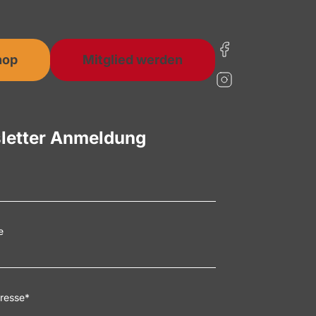
hop
Mitglied werden
letter Anmeldung
e
resse
*