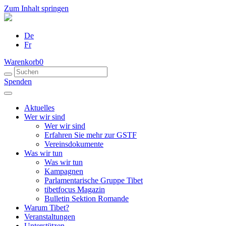
Zum Inhalt springen
De
Fr
Warenkorb
0
Spenden
Aktuelles
Wer wir sind
Wer wir sind
Erfahren Sie mehr zur GSTF
Vereinsdokumente
Was wir tun
Was wir tun
Kampagnen
Parlamentarische Gruppe Tibet
tibetfocus Magazin
Bulletin Sektion Romande
Warum Tibet?
Veranstaltungen
Unterstützen