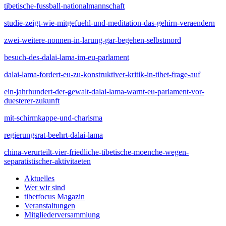
tibetische-fussball-nationalmannschaft
studie-zeigt-wie-mitgefuehl-und-meditation-das-gehirn-veraendern
zwei-weitere-nonnen-in-larung-gar-begehen-selbstmord
besuch-des-dalai-lama-im-eu-parlament
dalai-lama-fordert-eu-zu-konstruktiver-kritik-in-tibet-frage-auf
ein-jahrhundert-der-gewalt-dalai-lama-warnt-eu-parlament-vor-
duesterer-zukunft
mit-schirmkappe-und-charisma
regierungsrat-beehrt-dalai-lama
china-verurteilt-vier-friedliche-tibetische-moenche-wegen-
separatistischer-aktivitaeten
Aktuelles
Wer wir sind
tibetfocus Magazin
Veranstaltungen
Mitgliederversammlung