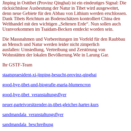
Jinping in Osttibet (Provinz Qinghai) ist ein eindeutiges Signal: Die
rücksichtslose Ausbeutung der Natur in Tibet wird ausgeweitet,
denn neue Gebiete für den Abbau von Lithium werden erschlossen.
Dank Tibets Reichtum an Bodenschätzen kontrolliert China den
Welthandel mit den wichtigen „Seltenen Erde“. Nun sollen auch
Uranvorkommen im Tsaidam-Becken entdeckt worden sein.
Die Massnahmen und Vorbereitungen im Vorfeld für den Raubbau
an Mensch und Natur werden leider nicht zimperlich
ausfallen: Umsiedlung, Vertreibung und Zerstörung von
Wohnstätten der lokalen Bevölkerung.Wie in Larung Gar.
Ihr GSTF-Team
staatspraesident-xi-jinping-besucht-provinz-qinghai
good-bye-tibet-und-biografie-maria-blumencron
good-bye-tibet_veranstaltungsflyer
neuer-parteivorsitzender-in-tibet-gleicher-harter-kurs
sandmandala_veranstaltungsflyer
sandmandala_beschreibung