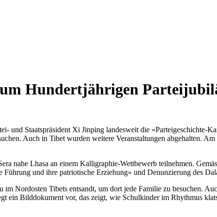
zum Hundertjährigen Parteijubi
ei- und Staatspräsident Xi Jinping landesweit die «Parteigeschichte-K
suchen. Auch in Tibet wurden weitere Veranstaltungen abgehalten. Am 
 Sera nahe Lhasa an einem Kalligraphie-Wettbewerb teilnehmen. Gemäs
che Führung und ihre patriotische Erziehung» und Denunzierung des Dal
u im Nordosten Tibets entsandt, um dort jede Familie zu besuchen. Au
egt ein Bilddokument vor, das zeigt, wie Schulkinder im Rhythmus klats