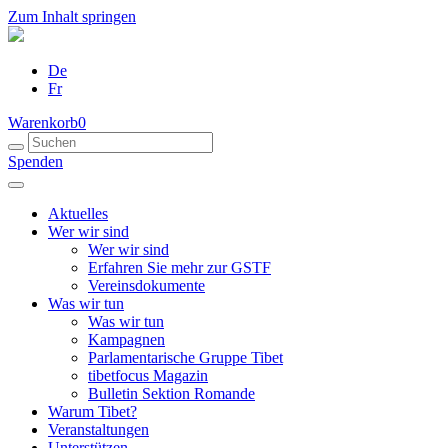
Zum Inhalt springen
De
Fr
Warenkorb
0
Spenden
Aktuelles
Wer wir sind
Wer wir sind
Erfahren Sie mehr zur GSTF
Vereinsdokumente
Was wir tun
Was wir tun
Kampagnen
Parlamentarische Gruppe Tibet
tibetfocus Magazin
Bulletin Sektion Romande
Warum Tibet?
Veranstaltungen
Unterstützen