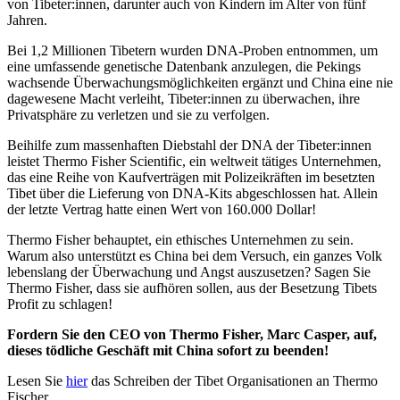
von Tibeter:innen, darunter auch von Kindern im Alter von fünf
Jahren.
Bei 1,2 Millionen Tibetern wurden DNA-Proben entnommen, um
eine umfassende genetische Datenbank anzulegen, die Pekings
wachsende Überwachungsmöglichkeiten ergänzt und China eine nie
dagewesene Macht verleiht, Tibeter:innen zu überwachen, ihre
Privatsphäre zu verletzen und sie zu verfolgen.
Beihilfe zum massenhaften Diebstahl der DNA der Tibeter:innen
leistet Thermo Fisher Scientific, ein weltweit tätiges Unternehmen,
das eine Reihe von Kaufverträgen mit Polizeikräften im besetzten
Tibet über die Lieferung von DNA-Kits abgeschlossen hat. Allein
der letzte Vertrag hatte einen Wert von 160.000 Dollar!
Thermo Fisher behauptet, ein ethisches Unternehmen zu sein.
Warum also unterstützt es China bei dem Versuch, ein ganzes Volk
lebenslang der Überwachung und Angst auszusetzen? Sagen Sie
Thermo Fisher, dass sie aufhören sollen, aus der Besetzung Tibets
Profit zu schlagen!
Fordern Sie den CEO von Thermo Fisher, Marc Casper, auf,
dieses tödliche Geschäft mit China sofort zu beenden!
Lesen Sie
hier
das Schreiben der Tibet Organisationen an Thermo
Fischer.