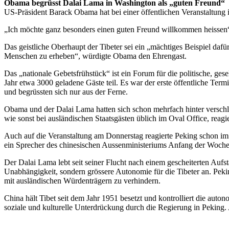
Obama begrüsst Dalai Lama in Washington als „guten Freund“
US-Präsident Barack Obama hat bei einer öffentlichen Veranstaltun
„Ich möchte ganz besonders einen guten Freund willkommen heissen“
Das geistliche Oberhaupt der Tibeter sei ein „mächtiges Beispiel dafü
Menschen zu erheben“, würdigte Obama den Ehrengast.
Das „nationale Gebetsfrühstück“ ist ein Forum für die politische, ges
Jahr etwa 3000 geladene Gäste teil. Es war der erste öffentliche Te
und begrüssten sich nur aus der Ferne.
Obama und der Dalai Lama hatten sich schon mehrfach hinter versch
wie sonst bei ausländischen Staatsgästen üblich im Oval Office, reag
Auch auf die Veranstaltung am Donnerstag reagierte Peking schon im
ein Sprecher des chinesischen Aussenministeriums Anfang der Woche. 
Der Dalai Lama lebt seit seiner Flucht nach einem gescheiterten Aufs
Unabhängigkeit, sondern grössere Autonomie für die Tibeter an. Pekin
mit ausländischen Würdenträgern zu verhindern.
China hält Tibet seit dem Jahr 1951 besetzt und kontrolliert die auto
soziale und kulturelle Unterdrückung durch die Regierung in Peking. 