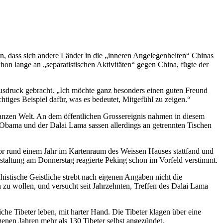
n, dass sich andere Länder in die „inneren Angelegenheiten“ Chinas
on lange an „separatistischen Aktivitäten“ gegen China, fügte der
usdruck gebracht. „Ich möchte ganz besonders einen guten Freund
htiges Beispiel dafür, was es bedeutet, Mitgefühl zu zeigen.“
r ganzen Welt. An dem öffentlichen Grossereignis nahmen in diesem
. Obama und der Dalai Lama sassen allerdings an getrennten Tischen
r rund einem Jahr im Kartenraum des Weissen Hauses stattfand und
nstaltung am Donnerstag reagierte Peking schon im Vorfeld verstimmt.
istische Geistliche strebt nach eigenen Angaben nicht die
 zu wollen, und versucht seit Jahrzehnten, Treffen des Dalai Lama
che Tibeter leben, mit harter Hand. Die Tibeter klagen über eine
genen Jahren mehr als 130 Tibeter selbst angezündet.