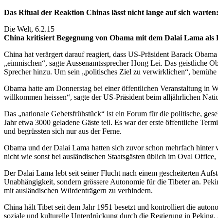
Das Ritual der Reaktion Chinas lässt nicht lange auf sich warten
Die Welt, 6.2.15
China kritisiert Begegnung von Obama mit dem Dalai Lama als 
China hat verärgert darauf reagiert, dass US-Präsident Barack Obama
„einmischen“, sagte Aussenamtssprecher Hong Lei. Das geistliche Ober
Sprecher hinzu. Um sein „politisches Ziel zu verwirklichen“, bemühe
Obama hatte am Donnerstag bei einer öffentlichen Veranstaltung in
willkommen heissen“, sagte der US-Präsident beim alljährlichen Nation
Das „nationale Gebetsfrühstück“ ist ein Forum für die politische, ges
Jahr etwa 3000 geladene Gäste teil. Es war der erste öffentliche Te
und begrüssten sich nur aus der Ferne.
Obama und der Dalai Lama hatten sich zuvor schon mehrfach hinter 
nicht wie sonst bei ausländischen Staatsgästen üblich im Oval Office
Der Dalai Lama lebt seit seiner Flucht nach einem gescheiterten Aufs
Unabhängigkeit, sondern grössere Autonomie für die Tibeter an. Pekin
mit ausländischen Würdenträgern zu verhindern.
China hält Tibet seit dem Jahr 1951 besetzt und kontrolliert die auto
soziale und kulturelle Unterdrückung durch die Regierung in Peking. 