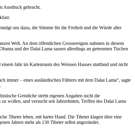
um Ausdruck gebracht.
fast.
mutigt uns dazu, die Stimme für die Freiheit und die Würde aller
r ganzen Welt. An dem öffentlichen Grossereignis nahmen in diesem
. Obama und der Dalai Lama sassen allerdings an getrennten Tischen
 einem Jahr im Kartenraum des Weissen Hauses stattfand und nicht
uch immer – eines ausländischen Führers mit dem Dalai Lama“, sagte
.
istische Geistliche strebt eigenen Angaben nicht die
 zu wollen, und versucht seit Jahrzehnten, Treffen des Dalai Lama
che Tibeter leben, mit harter Hand. Die Tibeter klagen über eine
genen Jahren mehr als 130 Tibeter selbst angezündet.