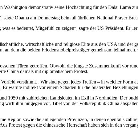
g in Washington demonstrativ seine Hochachtung für den Dalai Lama z
, sagte Obama am Donnerstag beim alljährlichen National Prayer Break
r, was es bedeutet, Mitgefühl zu zeigen“, sagte der US-Präsident. Er „er
ellschaftliche, wirtschaftliche und religiöse Elite aus den USA und de
rmin, an dem die beiden Friedensnobelpreisträger gemeinsam teilnahmen
lossenen Türen getroffen. Obwohl die jüngste Zusammenkunft vor rund
ierte China damals mit diplomatischem Protest.
 Vorfeld verstimmt. „Wir sind gegen jedes Treffen – in welcher Form a
Er warnte indirekt vor einem Schaden für die bilateralen Beziehungen
tand 1959 mit zahlreichen Landsleuten im Exil in Nordindien. Der buddh
g wirft ihm hingegen vor, Tibet von der Volksrepublik China abspalten
nome Region sowie die anliegenden Provinzen, in denen ebenfalls zahlrei
Aus Protest gegen die chinesische Herrschaft haben sich in den vergan