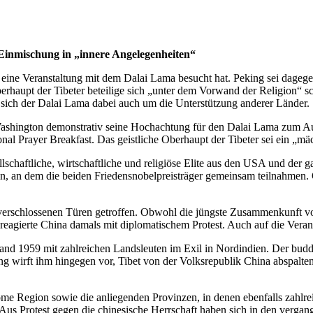
:
Einmischung in „innere Angelegenheiten“
 eine Veranstaltung mit dem Dalai Lama besucht hat. Peking sei dagege
haupt der Tibeter beteilige sich „unter dem Vorwand der Religion“ sch
 sich der Dalai Lama dabei auch um die Unterstützung anderer Länder.
 Washington demonstrativ seine Hochachtung für den Dalai Lama zum A
al Prayer Breakfast. Das geistliche Oberhaupt der Tibeter sei ein „mäc
ellschaftliche, wirtschaftliche und religiöse Elite aus den USA und de
rmin, an dem die beiden Friedensnobelpreisträger gemeinsam teilnahmen
verschlossenen Türen getroffen. Obwohl die jüngste Zusammenkunft vo
, reagierte China damals mit diplomatischem Protest. Auch auf die Vera
tand 1959 mit zahlreichen Landsleuten im Exil in Nordindien. Der buddh
g wirft ihm hingegen vor, Tibet von der Volksrepublik China abspalten
nome Region sowie die anliegenden Provinzen, in denen ebenfalls zahlrei
Aus Protest gegen die chinesische Herrschaft haben sich in den vergan