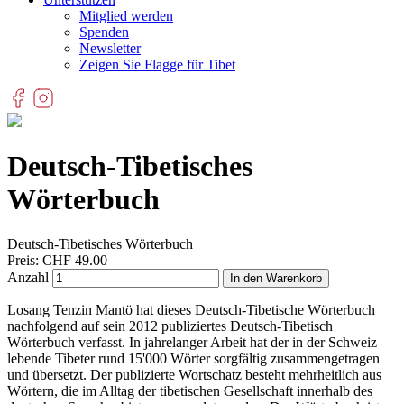
Mitglied werden
Spenden
Newsletter
Zeigen Sie Flagge für Tibet
Deutsch-Tibetisches
Wörterbuch
Deutsch-Tibetisches Wörterbuch
Preis:
CHF
49.00
Anzahl
In den Warenkorb
Losang Tenzin Mantö hat dieses Deutsch-Tibetische Wörterbuch
nachfolgend auf sein 2012 publiziertes Deutsch-Tibetisch
Wörterbuch verfasst. In jahrelanger Arbeit hat der in der Schweiz
lebende Tibeter rund 15'000 Wörter sorgfältig zusammengetragen
und übersetzt. Der publizierte Wortschatz besteht mehrheitlich aus
Wörtern, die im Alltag der tibetischen Gesellschaft innerhalb des