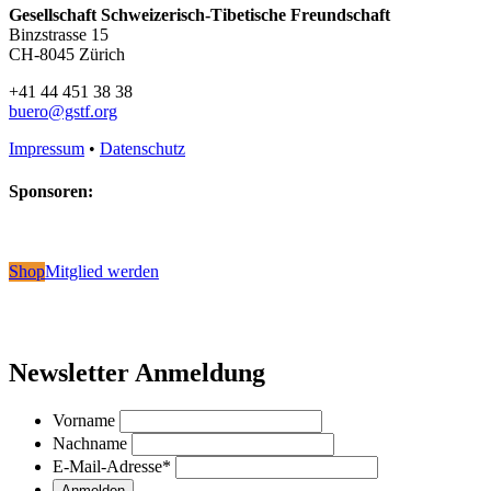
Gesellschaft Schweizerisch-Tibetische Freundschaft
Binzstrasse 15
CH-8045 Zürich
+41 44 451 38 38
buero@gstf.org
Impressum
•
Datenschutz
Sponsoren:
Shop
Mitglied werden
Newsletter Anmeldung
Vorname
Nachname
E-Mail-Adresse
*