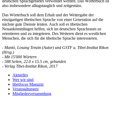
deutschen Sprachgebietes verwendet werden. Das Wörterbuch ist
also insbesondere alltagstauglich und zeitgemäss.
Das Wörterbuch soll dem Erhalt und der Weitergabe der
einzigartigen tibetischen Sprache von einer Generation auf die
nächste gute Dienste leisten. Auch soll es tibetischen
Neuankömmlingen helfen, sich im deutschen Sprachraum zu
orientieren und zu integrieren. Des Weiteren dient es westlichen
Menschen, die sich für die tibetische Sprache interessieren.
- Mantö, Losang Tenzin (Autor) und GSTF u. Tibet-Institut Rikon
(Hrsg.)
- Mit 15'000 Wörtern
- 588 Seiten, 22.0 x 15.5 cm, gebunden
- Verlag Tibet-Institut Rikon, 2017
Aktuelles
Wer wir sind
tibetfocus Magazin
Veranstaltungen
Mitgliederversammlung