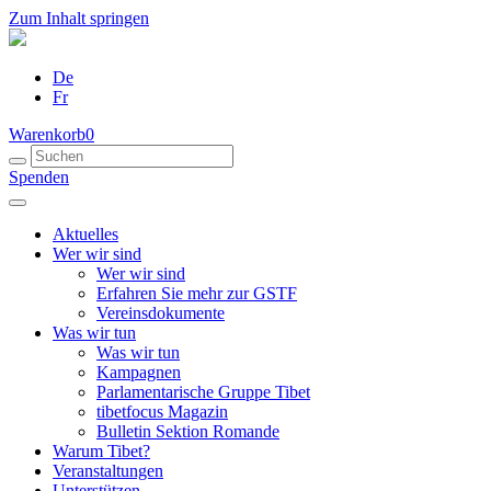
Zum Inhalt springen
De
Fr
Warenkorb
0
Spenden
Aktuelles
Wer wir sind
Wer wir sind
Erfahren Sie mehr zur GSTF
Vereinsdokumente
Was wir tun
Was wir tun
Kampagnen
Parlamentarische Gruppe Tibet
tibetfocus Magazin
Bulletin Sektion Romande
Warum Tibet?
Veranstaltungen
Unterstützen