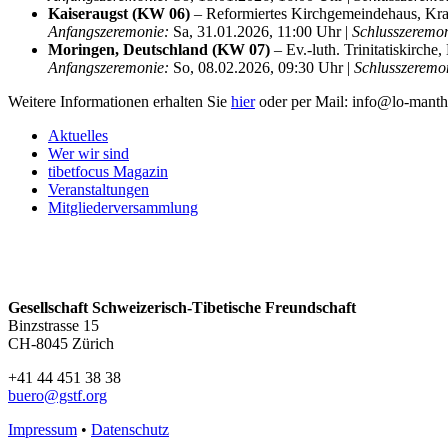
Kaiseraugst (KW 06)
– Reformiertes Kirchgemeindehaus, Kraf
Anfangszeremonie:
Sa, 31.01.2026, 11:00 Uhr |
Schlusszeremon
Moringen, Deutschland (KW 07)
– Ev.-luth. Trinitatiskirche
Anfangszeremonie:
So, 08.02.2026, 09:30 Uhr |
Schlusszeremo
Weitere Informationen erhalten Sie
hier
oder per Mail: info@lo-manth
Aktuelles
Wer wir sind
tibetfocus Magazin
Veranstaltungen
Mitgliederversammlung
Gesellschaft Schweizerisch-Tibetische Freundschaft
Binzstrasse 15
CH-8045 Zürich
+41 44 451 38 38
buero@gstf.org
Impressum
•
Datenschutz