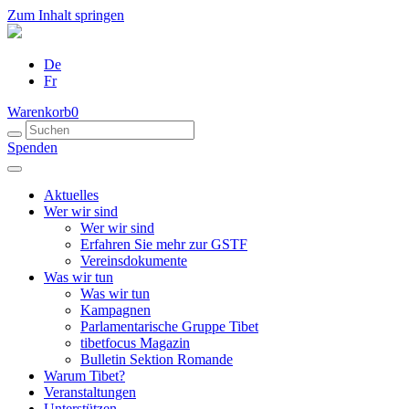
Zum Inhalt springen
De
Fr
Warenkorb
0
Spenden
Aktuelles
Wer wir sind
Wer wir sind
Erfahren Sie mehr zur GSTF
Vereinsdokumente
Was wir tun
Was wir tun
Kampagnen
Parlamentarische Gruppe Tibet
tibetfocus Magazin
Bulletin Sektion Romande
Warum Tibet?
Veranstaltungen
Unterstützen