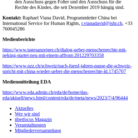
den Ausschuss gegen Folter und den Ausschuss für die
Rechte des Kindes, die seit Dezember 2019 hängig sind.
Kontakt:
Raphael Viana David, Programmleiter China bei
International Service for Human Rights,
r.vianadavid@ishr.ch
, +33
760045286
Medienberichte
https://www.tagesanzeiger.ch/dialog-ueber-menschenrechte-mit-
peking-startet-neu-mit-einem-affront-201229703358
https://www.nzz.ch/schweiz/nach-fuenf-jahren-pause-die-schweiz-
spricht-mit-china-wieder-ueber-die-menschenrechte-ld.1745707
Medienmitteilung EDA
https://www.eda.admin.ch/eda/de/home/das-
eda/aktuell/news.html/content/eda/de/meta/news/2023/7/4/96444
Aktuelles
Wer wir sind
tibetfocus Magazin
Veranstaltungen
Mitgliederversammlung