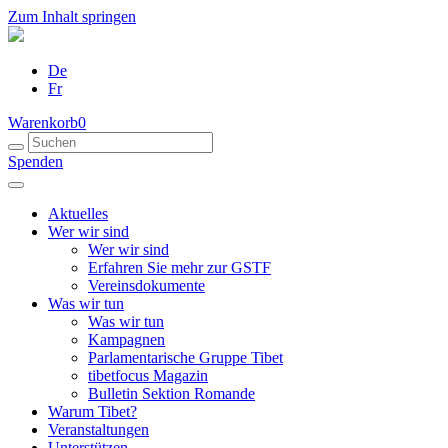
Zum Inhalt springen
De
Fr
Warenkorb
0
Spenden
Aktuelles
Wer wir sind
Wer wir sind
Erfahren Sie mehr zur GSTF
Vereinsdokumente
Was wir tun
Was wir tun
Kampagnen
Parlamentarische Gruppe Tibet
tibetfocus Magazin
Bulletin Sektion Romande
Warum Tibet?
Veranstaltungen
Unterstützen