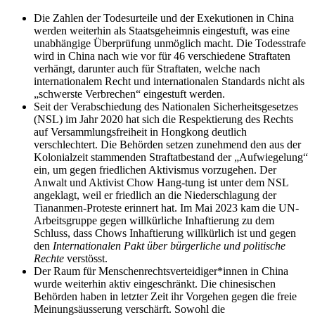
Die Zahlen der Todesurteile und der Exekutionen in China
werden weiterhin als Staatsgeheimnis eingestuft, was eine
unabhängige Überprüfung unmöglich macht. Die Todesstrafe
wird in China nach wie vor für 46 verschiedene Straftaten
verhängt, darunter auch für Straftaten, welche nach
internationalem Recht und internationalen Standards nicht als
„schwerste Verbrechen“ eingestuft werden.
Seit der Verabschiedung des Nationalen Sicherheitsgesetzes
(NSL) im Jahr 2020 hat sich die Respektierung des Rechts
auf Versammlungsfreiheit in Hongkong deutlich
verschlechtert. Die Behörden setzen zunehmend den aus der
Kolonialzeit stammenden Straftatbestand der „Aufwiegelung“
ein, um gegen friedlichen Aktivismus vorzugehen. Der
Anwalt und Aktivist Chow Hang-tung ist unter dem NSL
angeklagt, weil er friedlich an die Niederschlagung der
Tiananmen-Proteste erinnert hat. Im Mai 2023 kam die
UN-
Arbeitsgruppe gegen willkürliche Inhaftierung
zu dem
Schluss, dass Chows Inhaftierung willkürlich ist und gegen
den
Internationalen Pakt über bürgerliche und politische
Rechte
verstösst.
Der Raum für Menschenrechtsverteidiger*innen in China
wurde weiterhin aktiv eingeschränkt. Die chinesischen
Behörden haben in letzter Zeit ihr Vorgehen gegen die freie
Meinungsäusserung verschärft. Sowohl die