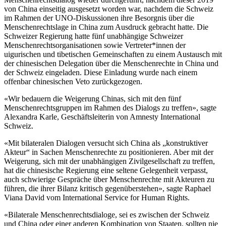
von China einseitig ausgesetzt worden war, nachdem die Schweiz
im Rahmen der UNO-Diskussionen ihre Besorgnis über die
Menschenrechtslage in China zum Ausdruck gebracht hatte. Die
Schweizer Regierung hatte fünf unabhängige Schweizer
Menschenrechtsorganisationen sowie Vertreter*innen der
uigurischen und tibetischen Gemeinschaften zu einem Austausch mit
der chinesischen Delegation über die Menschenrechte in China und
der Schweiz eingeladen. Diese Einladung wurde nach einem
offenbar chinesischen Veto zurückgezogen.
«Wir bedauern die Weigerung Chinas, sich mit den fünf
Menschenrechtsgruppen im Rahmen des Dialogs zu treffen», sagte
Alexandra Karle, Geschäftsleiterin von Amnesty International
Schweiz.
«Mit bilateralen Dialogen versucht sich China als „konstruktiver
Akteur“ in Sachen Menschenrechte zu positionieren. Aber mit der
Weigerung, sich mit der unabhängigen Zivilgesellschaft zu treffen,
hat die chinesische Regierung eine seltene Gelegenheit verpasst,
auch schwierige Gespräche über Menschenrechte mit Akteuren zu
führen, die ihrer Bilanz kritisch gegenüberstehen», sagte Raphael
Viana David vom International Service for Human Rights.
«Bilaterale Menschenrechtsdialoge, sei es zwischen der Schweiz
und China oder einer anderen Kombination von Staaten, sollten nie