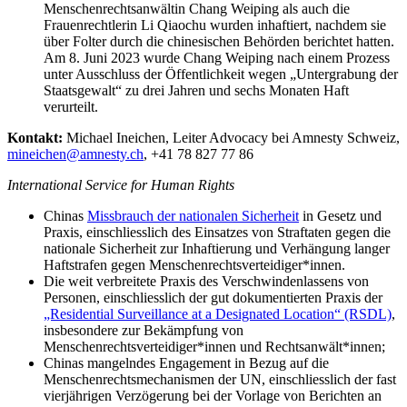
Menschenrechtsanwältin Chang Weiping als auch die
Frauenrechtlerin Li Qiaochu wurden inhaftiert, nachdem sie
über Folter durch die chinesischen Behörden berichtet hatten.
Am 8. Juni 2023 wurde Chang Weiping nach einem Prozess
unter Ausschluss der Öffentlichkeit wegen „Untergrabung der
Staatsgewalt“ zu drei Jahren und sechs Monaten Haft
verurteilt.
Kontakt:
Michael Ineichen, Leiter Advocacy bei Amnesty Schweiz,
mineichen@amnesty.ch
, +41 78 827 77 86
International Service for Human Rights
Chinas
Missbrauch der nationalen Sicherheit
in Gesetz und
Praxis, einschliesslich des Einsatzes von Straftaten gegen die
nationale Sicherheit zur Inhaftierung und Verhängung langer
Haftstrafen gegen Menschenrechtsverteidiger*innen.
Die weit verbreitete Praxis des Verschwindenlassens von
Personen, einschliesslich der gut dokumentierten Praxis der
„Residential Surveillance at a Designated Location“ (RSDL)
,
insbesondere zur Bekämpfung von
Menschenrechtsverteidiger*innen und Rechtsanwält*innen;
Chinas mangelndes Engagement in Bezug auf die
Menschenrechtsmechanismen der UN, einschliesslich der fast
vierjährigen Verzögerung bei der Vorlage von Berichten an