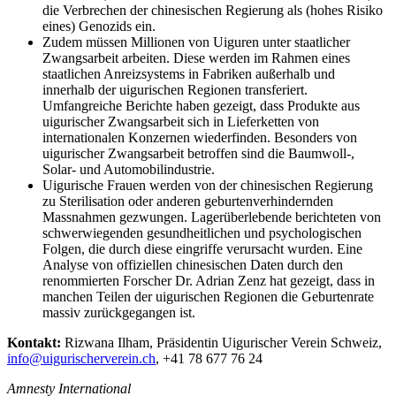
die Verbrechen der chinesischen Regierung als (hohes Risiko
eines) Genozids ein.
Zudem müssen Millionen von Uiguren unter staatlicher
Zwangsarbeit arbeiten. Diese werden im Rahmen eines
staatlichen Anreizsystems in Fabriken außerhalb und
innerhalb der uigurischen Regionen transferiert.
Umfangreiche Berichte haben gezeigt, dass Produkte aus
uigurischer Zwangsarbeit sich in Lieferketten von
internationalen Konzernen wiederfinden. Besonders von
uigurischer Zwangsarbeit betroffen sind die Baumwoll-,
Solar- und Automobilindustrie.
Uigurische Frauen werden von der chinesischen Regierung
zu Sterilisation oder anderen geburtenverhindernden
Massnahmen gezwungen. Lagerüberlebende berichteten von
schwerwiegenden gesundheitlichen und psychologischen
Folgen, die durch diese eingriffe verursacht wurden. Eine
Analyse von offiziellen chinesischen Daten durch den
renommierten Forscher Dr. Adrian Zenz hat gezeigt, dass in
manchen Teilen der uigurischen Regionen die Geburtenrate
massiv zurückgegangen ist.
Kontakt:
Rizwana Ilham, Präsidentin Uigurischer Verein Schweiz,
info@uigurischerverein.ch
, +41 78 677 76 24
Amnesty International