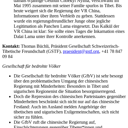
damals 6-jährige Gedhun Choekyi Nyima, verschwand im
Mai 1995 zusammen mit seiner Familie spurlos in Tibet. Bis
heute weigert sich die Regierung der VR China,
Informationen über ihren Verbleib zu geben. Stattdessen
wurde ein regierungsfreundlicher Junge ohne jegliche
Legitimation als Panchen Lama eingesetzt. Das Kalkül der
VR China ist klar: Sie sollte eines Tages die Inkarnation eines
Dalai Lama unter ihrer Kontrolle anerkennen.
Kontakt:
Thomas Büchli, Präsident Gesellschaft Schweizerisch-
Tibetische Freundschaft (GSTF),
praesident@gstf.org
, +41 78 847
09 84
Gesellschaft für bedrohte Völker
Die Gesellschaft für bedrohte Völker (GfbV) ist sehr besorgt
über den problematischen Umgang der chinesischen
Regierung mit Minderheiten: Besonders in Tibet und
uigurischen Regionenist die Situation besorgniserregend.
Doch die Repression des chinesischen Parteistaates gegenüber
Minderheiten beschränkt sich nicht nur auf das chinesische
Festland: Auch im Ausland melden Angehörige der
tibetischen und uigurischen Exilgemeinschaften, sich nicht
sicher zu fühlen.
Die GfbV ruft die chinesische Regierung auf,
Einschüchterungen gegenüber Tibeter*innen und