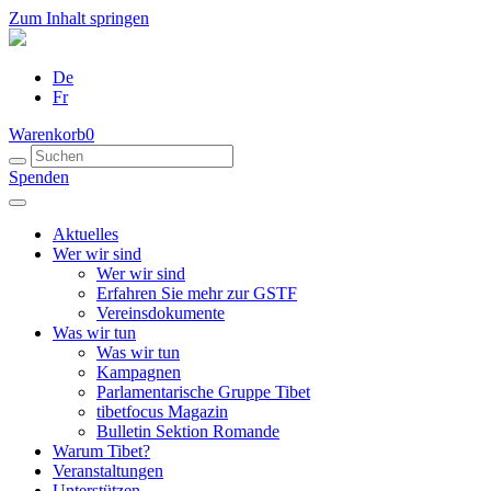
Zum Inhalt springen
De
Fr
Warenkorb
0
Spenden
Aktuelles
Wer wir sind
Wer wir sind
Erfahren Sie mehr zur GSTF
Vereinsdokumente
Was wir tun
Was wir tun
Kampagnen
Parlamentarische Gruppe Tibet
tibetfocus Magazin
Bulletin Sektion Romande
Warum Tibet?
Veranstaltungen
Unterstützen