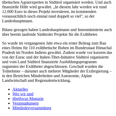
tibetischen Agrarexperten in Südtirol organisiert werden. Und auch
finanzielle Hilfe wird gewährt. „In diesem Jahr werden wir rund
12.000 Euro in dieses Projekt investieren, im kommenden
voraussichtlich noch einmal rund doppelt so viel”, so der
Landeshauptmann.
Bilanz gezogen haben Landeshauptmann und Innenministerin auch
über bereits laufende Südtiroler Projekte für die Exiltibeter.
So wurde im vergangenen Jahr etwa ein erster Beitrag zum Bau
eines Heims für 110 exiltibetische Buben im Bundesstaat Himachal
Pradesh im Norden Indiens gewährt. Zudem wurde vor kurzem das
von der Eurac und der Italien-Tibet-Initiative Südtirol organisierte
und vom Land Südtirol finanzierte Ausbildungsprogramm
zugunsten der Exiltibeter abgeschlossen. Geschult wurden die
Teilnehmer – darunter auch mehrere Mitglieder der Exilregierung –
in den Bereichen Minderheiten und Autonomie, Alpine
Landwirtschaft und Regionalentwicklung.
Aktuelles
Wer wir sind
tibetfocus Magazin
Veranstaltungen
Mitgliederversammlung