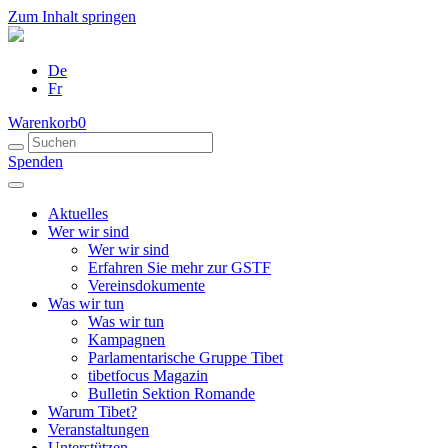
Zum Inhalt springen
De
Fr
Warenkorb
0
Spenden
Aktuelles
Wer wir sind
Wer wir sind
Erfahren Sie mehr zur GSTF
Vereinsdokumente
Was wir tun
Was wir tun
Kampagnen
Parlamentarische Gruppe Tibet
tibetfocus Magazin
Bulletin Sektion Romande
Warum Tibet?
Veranstaltungen
Unterstützen