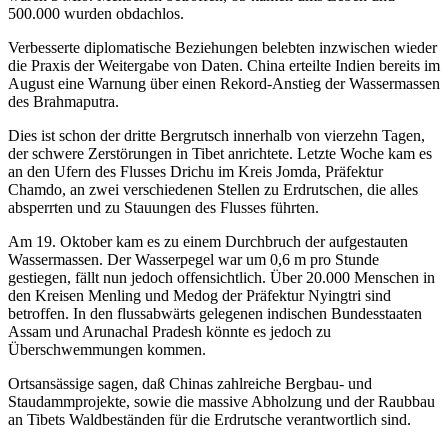
500.000 wurden obdachlos.
Verbesserte diplomatische Beziehungen belebten inzwischen wieder
die Praxis der Weitergabe von Daten. China erteilte Indien bereits im
August eine Warnung über einen Rekord-Anstieg der Wassermassen
des Brahmaputra.
Dies ist schon der dritte Bergrutsch innerhalb von vierzehn Tagen,
der schwere Zerstörungen in Tibet anrichtete. Letzte Woche kam es
an den Ufern des Flusses Drichu im Kreis Jomda, Präfektur
Chamdo, an zwei verschiedenen Stellen zu Erdrutschen, die alles
absperrten und zu Stauungen des Flusses führten.
Am 19. Oktober kam es zu einem Durchbruch der aufgestauten
Wassermassen. Der Wasserpegel war um 0,6 m pro Stunde
gestiegen, fällt nun jedoch offensichtlich. Über 20.000 Menschen in
den Kreisen Menling und Medog der Präfektur Nyingtri sind
betroffen. In den flussabwärts gelegenen indischen Bundesstaaten
Assam und Arunachal Pradesh könnte es jedoch zu
Überschwemmungen kommen.
Ortsansässige sagen, daß Chinas zahlreiche Bergbau- und
Staudammprojekte, sowie die massive Abholzung und der Raubbau
an Tibets Waldbeständen für die Erdrutsche verantwortlich sind.