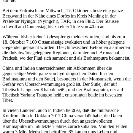
könnte.
Bei dem Erdrutsch am Mittwoch, 17. Oktober stürzte eine ganze
Bergwand in der Nähe eines Dorfes im Kreis Menling in der
Präfektur Nyingtri (Nyingchi), TAR, in den Fluß. Der Stausee
schwoll am Donnerstag bis zu einer Tiefe von 40 m an.
Während bisher keine Todesopfer gemeldet wurden, sind bis zum
18. Oktober 7.100 Ortsansässige evakuiert und in höher gelegene
Gegenden gebracht worden. Die chinesischen Behörden alarmierten
die flußabwärts gelegenen Regionen, darunter auch Arunachal
Pradesh, wo der Fluß sich sammelt und als Brahmaputra bekannt ist.
China und Indien unterzeichneten ein Abkommen über die
gegenseitige Weitergabe von hydrologischen Daten für den
Brahmaputra und den Sutlej, besonders in der Monsunzeit, wenn die
Gefahr von Überschwemmungen groß ist. Der Sutlej, der auf
Tibetisch Langchen Khabab heißt, und der Brahmaputra, der auf
Tibetisch Yarlung Tsangpo heißt, entspringen beide im besetzten
Tibet.
In vielen Ländern, auch in Indien heißt es, daß die militärische
Konfrontation in Doklam 2017 China veranlaßt habe, die Daten
über die Überschwemmungen durch den angeschwollenen
Brahmaputra im Juli letzten Jahres zurückzuhalten. Von den Fluten
waren 3 Mio. Menschen betroffen, 85 kamen ums Leben und