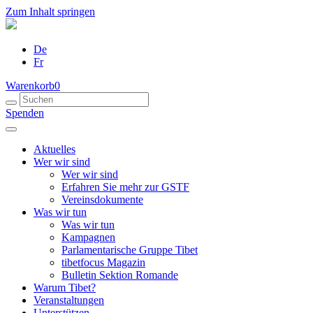
Zum Inhalt springen
De
Fr
Warenkorb
0
Spenden
Aktuelles
Wer wir sind
Wer wir sind
Erfahren Sie mehr zur GSTF
Vereinsdokumente
Was wir tun
Was wir tun
Kampagnen
Parlamentarische Gruppe Tibet
tibetfocus Magazin
Bulletin Sektion Romande
Warum Tibet?
Veranstaltungen
Unterstützen