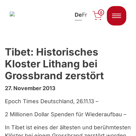
0
De
Fr
Zum Inhalt springen
Tibet: Historisches
Kloster Lithang bei
Grossbrand zerstört
27. November 2013
Epoch Times Deutschland, 26.11.13 –
2 Millionen Dollar Spenden für Wiederaufbau –
In Tibet ist eines der ältesten und berühmtesten
Klöster bei einem Grossbrand zerstört worden.