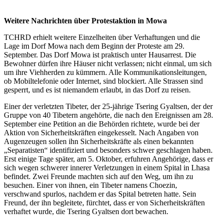
Weitere Nachrichten über Protestaktion in Mowa
TCHRD erhielt weitere Einzelheiten über Verhaftungen und die
Lage im Dorf Mowa nach dem Beginn der Proteste am 29.
September. Das Dorf Mowa ist praktisch unter Hausarrest. Die
Bewohner dürfen ihre Häuser nicht verlassen; nicht einmal, um sich
um ihre Viehherden zu kümmern. Alle Kommunikationsleitungen,
ob Mobiltelefonie oder Internet, sind blockiert. Alle Strassen sind
gesperrt, und es ist niemandem erlaubt, in das Dorf zu reisen.
Einer der verletzten Tibeter, der 25-jährige Tsering Gyaltsen, der der
Gruppe von 40 Tibetern angehörte, die nach den Ereignissen am 28.
September eine Petition an die Behörden richtete, wurde bei der
Aktion von Sicherheitskräften eingekesselt. Nach Angaben von
Augenzeugen sollen ihn Sicherheitskräfte als einen bekannten
„Separatisten“ identifiziert und besonders schwer geschlagen haben.
Erst einige Tage später, am 5. Oktober, erfuhren Angehörige, dass er
sich wegen schwerer innerer Verletzungen in einem Spital in Lhasa
befindet. Zwei Freunde machten sich auf den Weg, um ihn zu
besuchen. Einer von ihnen, ein Tibeter namens Choezin,
verschwand spurlos, nachdem er das Spital betreten hatte. Sein
Freund, der ihn begleitete, fürchtet, dass er von Sicherheitskräften
verhaftet wurde, die Tsering Gyaltsen dort bewachen.