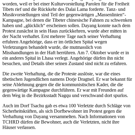
worden, weil er bei einer Kulturvorstellung Parolen für die Freiheit
Tibets rief und die Rückkehr des Dalai Lama forderte. Tanz- und
Musikvorstellungen sind Teil der gegenwärtigen „Massenlinien“-
Kampagne, bei denen die Tibeter chinesische Fahnen zu schwenken
haben und „glücklich“ erscheinen sollen. Dayang konnte nach dem
Protest zunächst in sein Haus zurückkehren, wurde aber mitten in
der Nacht verhaftet. Erst mehrere Tage nach seiner Verhaftung
erfuhren Angehörige, dass er im örtlichen Spital wegen
Verletzungen behandelt wurde, die mutmasslich von
Misshandlungen in der Haft herrühren. Am 7. Oktober wurde er in
ein anderes Spital in Lhasa verlegt. Angehörige dürfen ihn nicht
besuchen, und Details über seinen Zustand sind nicht zu erfahren.
Die zweite Verhaftung, die die Proteste auslöste, war die eines
tibetischen Jugendlichen namens Dorje Dragtsel. Er war bekannt für
seine Ablehnung gegen die die kommunistischen Kader, die die
gegenwärtige Kampagne durchführen. Er war mit Freunden auf
dem Weg in die Bezirksstadt Nagqu und verschwand dort spurlos.
Auch im Dorf Tsachu gab es etwa 100 Verletzte durch Schläge von
Sicherheitskräften, als sich Dorfbewohner im Protest gegen die
Verhaftung von Dayang versammelten. Nach Informationen von
TCHRD dürfen die Bewohner, auch die Verletzten, nicht ihre
Häuser verlassen.