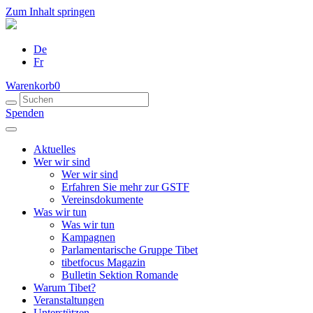
Zum Inhalt springen
De
Fr
Warenkorb
0
Spenden
Aktuelles
Wer wir sind
Wer wir sind
Erfahren Sie mehr zur GSTF
Vereinsdokumente
Was wir tun
Was wir tun
Kampagnen
Parlamentarische Gruppe Tibet
tibetfocus Magazin
Bulletin Sektion Romande
Warum Tibet?
Veranstaltungen
Unterstützen