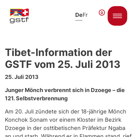
0
De
Fr
Zum Inhalt springen
Tibet-Information der
GSTF vom 25. Juli 2013
25. Juli 2013
Junger Mönch verbrennt sich in Dzoege – die
121. Selbstverbrennung
Am 20. Juli zündete sich der 18-jährige Mönch
Konchok Sonam vor einem Kloster im Bezirk
Dzoege in der osttibetischen Präfektur Ngaba
an und starb. Während er in Flammen stand, rief