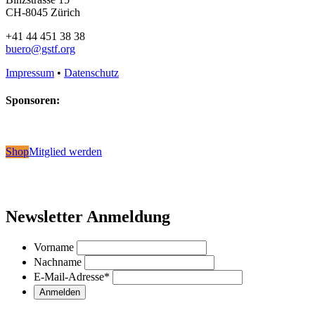
CH-8045 Zürich
+41 44 451 38 38
buero@gstf.org
Impressum
•
Datenschutz
Sponsoren:
Shop
Mitglied werden
Newsletter Anmeldung
Vorname
Nachname
E-Mail-Adresse
*