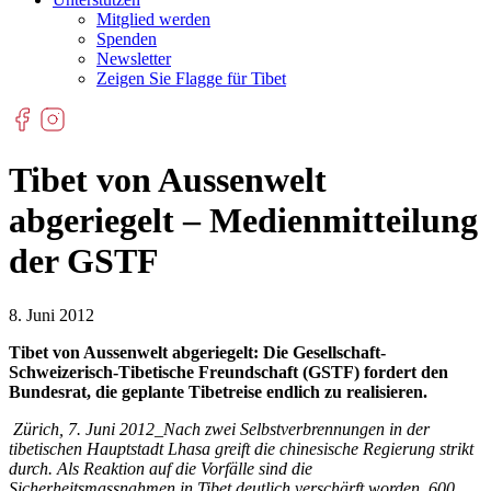
Mitglied werden
Spenden
Newsletter
Zeigen Sie Flagge für Tibet
Tibet von Aussenwelt
abgeriegelt – Medienmitteilung
der GSTF
8. Juni 2012
Tibet von Aussenwelt abgeriegelt: Die Gesellschaft-
Schweizerisch-Tibetische Freundschaft (GSTF) fordert den
Bundesrat, die geplante Tibetreise endlich zu realisieren.
Zürich, 7. Juni 2012_Nach zwei Selbstverbrennungen in der
tibetischen Hauptstadt Lhasa greift die chinesische Regierung strikt
durch. Als Reaktion auf die Vorfälle sind die
Sicherheitsmassnahmen in Tibet deutlich verschärft worden. 600