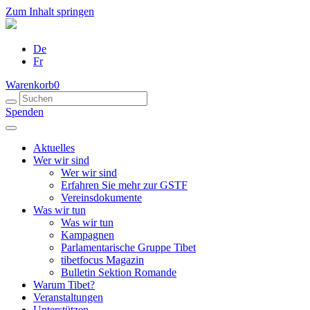
Zum Inhalt springen
De
Fr
Warenkorb
0
Spenden
Aktuelles
Wer wir sind
Wer wir sind
Erfahren Sie mehr zur GSTF
Vereinsdokumente
Was wir tun
Was wir tun
Kampagnen
Parlamentarische Gruppe Tibet
tibetfocus Magazin
Bulletin Sektion Romande
Warum Tibet?
Veranstaltungen
Unterstützen