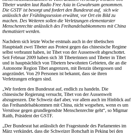
Tibeter wurden laut Radio Free Asia in Gewahrsam genommen.
Die GSTF ist besorgt und fordert den Bundesrat auf, sich wie
anlässlich der Frühlingssession erwähnt, vor Ort ein Bild zu
machen. Des Weiteren sollen die Verletzungen elementarster
Menschenrechte anlässlich des Freihandelsabkommens mit China
thematisiert werden.
Nachdem sich letzte Woche erstmals auch in der tibetischen
Hauptstadt zwei Tibeter aus Protest gegen das chinesische Regime
selbst verbrannt haben, ist Tibet von der Aussenwelt abgeschottet.
Seit Februar 2009 haben sich 38 Tibeterinnen und Tibeter in Tibet
und in hauptsächlich von Tibetern bewohnten Gebieten, die an die
Autonome Region Tibet angrenzen, mit Benzin übergossen und
angezündet. Von 29 Personen ist bekannt, dass sie ihren
Verletzungen erlegen sind.
„Wir fordern den Bundesrat auf, endlich zu handeln. Die
chinesische Regierung versucht, Tibet von der Aussenwelt
abzugrenzen. Die Schweiz darf aber, vor allem auch im Hinblick auf
das Freihandelsabkommen mit China, nicht wegsehen, wenn es um
Verstösse gegen grundlegendste Menschenrechte geht“, so Migmar
Raith, Präsident der GSTF.
„Der Bundesrat hat anlässlich der Fragestunde des Parlamentes im
März verkündet, dass die Schweizer Botschaft in Peking bei den