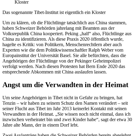
Das sogenannte Tibet-Institut ist eigentlich ein Kloster
Um zu klären, ob die Flüchtlinge tatsächlich aus China stammen,
haben Schweizer Behörden jahrelang mit Beamten aus der
Volksrepublik China kooperiert. Peking „half“ also, Flüchtlinge aus
China zu identifizieren. Als diese Praxis 2020 öffentlich wurde,
hagelte es Kritik: von Politikern, Menschenrechtlern aber auch
Experten wie die dem Politikwissenschaftler Ralph Weber vom
Europainstitut der Universität Basel. Sie alle befürchten, dass die
Angehörigen der Flüchtlinge von der Pekinger Geheimpolizei
verfolgt werden. Nach diesen Protesten hat Bern Ende 2020 das
entsprechende Abkommen mit China auslaufen lassen.
Angst um die Verwandten in der Heimat
Um seine Angehörigen in Tibet nicht in Gefahr zu bringen, hat
Tenzin – wir haben zu seinem Schutz den Namen verändert – seit
seiner Flucht aus Tibet im Jahr 2013 keinerlei Kontakt mit seinen
Verwandten in der Heimat. „Sie wissen noch nicht einmal, dass ich
inzwischen verheiratet bin und zwei Kinder habe“, sagt der etwa 30
Jahre alte Mann, der in einem Dorf lebt.
Zwei Asylanträge haben die Schweizer Behörden bereits abgelehnt.