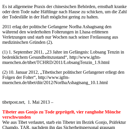
Es ist allgemeine Praxis der chinesischen Behörden, ernsthaft kranke
oder dem Tode nahe Häftlinge nach Hause zu schicken, um die Zahl
der Todesfälle in der Haft möglichst gering zu halten.
2011 erlag der politische Gefangene Norlha Ashagtsang den
während den wiederholten Folterungen in Lhasa erlittenen
Verletzungen und starb nur Wochen nach seiner Freilassung aus
medizinischen Gründen (2).
(1) 1. September 2011, „23 Jahre im Gefängnis: Lobsang Tenzin in
bedenklichem Gesundheitszustand“, http://www.igfm-
muenchen.de/tibet/TCHRD/2011/LobsangTenzin_1.9.html
(2) 10. Januar 2012, „Tibetischer politischer Gefangener erliegt den
Folgen der Folter“, http://www.igfm-
muenchen.de/tibet/diir/2012/NorlhaAshagtsang_10.1.html
tibetpost.net, 1. Mai 2013 –
Tibeter aus Gonjo zu Tode geprügelt, vier ranghohe Mönche
verschwunden
Wie aus Tibet verlautet, starb ein Tibeter im Bezirk Gonjo, Präfektur
Chamdo, TAR, nachdem ihn das Sicherheitspersonal grausam