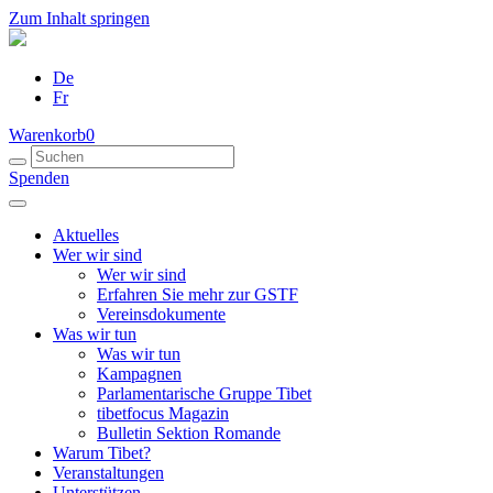
Zum Inhalt springen
De
Fr
Warenkorb
0
Spenden
Aktuelles
Wer wir sind
Wer wir sind
Erfahren Sie mehr zur GSTF
Vereinsdokumente
Was wir tun
Was wir tun
Kampagnen
Parlamentarische Gruppe Tibet
tibetfocus Magazin
Bulletin Sektion Romande
Warum Tibet?
Veranstaltungen
Unterstützen