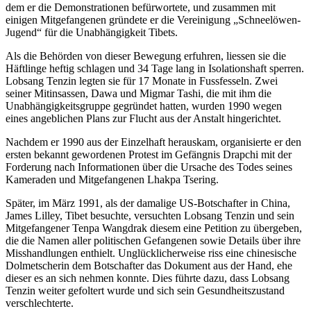
dem er die Demonstrationen befürwortete, und zusammen mit
einigen Mitgefangenen gründete er die Vereinigung „Schneelöwen-
Jugend“ für die Unabhängigkeit Tibets.
Als die Behörden von dieser Bewegung erfuhren, liessen sie die
Häftlinge heftig schlagen und 34 Tage lang in Isolationshaft sperren.
Lobsang Tenzin legten sie für 17 Monate in Fussfesseln. Zwei
seiner Mitinsassen, Dawa und Migmar Tashi, die mit ihm die
Unabhängigkeitsgruppe gegründet hatten, wurden 1990 wegen
eines angeblichen Plans zur Flucht aus der Anstalt hingerichtet.
Nachdem er 1990 aus der Einzelhaft herauskam, organisierte er den
ersten bekannt gewordenen Protest im Gefängnis Drapchi mit der
Forderung nach Informationen über die Ursache des Todes seines
Kameraden und Mitgefangenen Lhakpa Tsering.
Später, im März 1991, als der damalige US-Botschafter in China,
James Lilley, Tibet besuchte, versuchten Lobsang Tenzin und sein
Mitgefangener Tenpa Wangdrak diesem eine Petition zu übergeben,
die die Namen aller politischen Gefangenen sowie Details über ihre
Misshandlungen enthielt. Unglücklicherweise riss eine chinesische
Dolmetscherin dem Botschafter das Dokument aus der Hand, ehe
dieser es an sich nehmen konnte. Dies führte dazu, dass Lobsang
Tenzin weiter gefoltert wurde und sich sein Gesundheitszustand
verschlechterte.