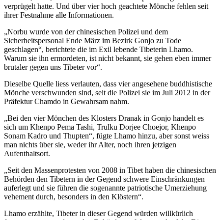
verprügelt hatte. Und über vier hoch geachtete Mönche fehlen seit
ihrer Festnahme alle Informationen.
„Norbu wurde von der chinesischen Polizei und dem
Sicherheitspersonal Ende März im Bezirk Gonjo zu Tode
geschlagen“, berichtete die im Exil lebende Tibeterin Lhamo.
Warum sie ihn ermordeten, ist nicht bekannt, sie gehen eben immer
brutaler gegen uns Tibeter vor“.
Dieselbe Quelle liess verlauten, dass vier angesehene buddhistische
Mönche verschwunden sind, seit die Polizei sie im Juli 2012 in der
Präfektur Chamdo in Gewahrsam nahm.
„Bei den vier Mönchen des Klosters Dranak in Gonjo handelt es
sich um Khenpo Pema Tashi, Trulku Dorjee Choejor, Khenpo
Sonam Kadro und Thupten“, fügte Lhamo hinzu, aber sonst weiss
man nichts über sie, weder ihr Alter, noch ihren jetzigen
Aufenthaltsort.
„Seit den Massenprotesten von 2008 in Tibet haben die chinesischen
Behörden den Tibetern in der Gegend schwere Einschränkungen
auferlegt und sie führen die sogenannte patriotische Umerziehung
vehement durch, besonders in den Klöstern“.
Lhamo erzählte, Tibeter in dieser Gegend würden willkürlich