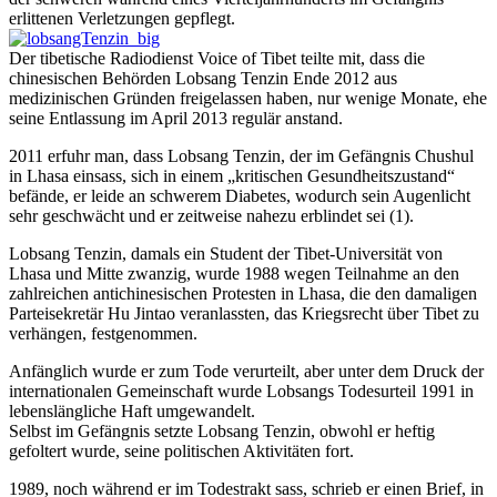
erlittenen Verletzungen gepflegt.
Der tibetische Radiodienst Voice of Tibet teilte mit, dass die
chinesischen Behörden Lobsang Tenzin Ende 2012 aus
medizinischen Gründen freigelassen haben, nur wenige Monate, ehe
seine Entlassung im April 2013 regulär anstand.
2011 erfuhr man, dass Lobsang Tenzin, der im Gefängnis Chushul
in Lhasa einsass, sich in einem „kritischen Gesundheitszustand“
befände, er leide an schwerem Diabetes, wodurch sein Augenlicht
sehr geschwächt und er zeitweise nahezu erblindet sei (1).
Lobsang Tenzin, damals ein Student der Tibet-Universität von
Lhasa und Mitte zwanzig, wurde 1988 wegen Teilnahme an den
zahlreichen antichinesischen Protesten in Lhasa, die den damaligen
Parteisekretär Hu Jintao veranlassten, das Kriegsrecht über Tibet zu
verhängen, festgenommen.
Anfänglich wurde er zum Tode verurteilt, aber unter dem Druck der
internationalen Gemeinschaft wurde Lobsangs Todesurteil 1991 in
lebenslängliche Haft umgewandelt.
Selbst im Gefängnis setzte Lobsang Tenzin, obwohl er heftig
gefoltert wurde, seine politischen Aktivitäten fort.
1989, noch während er im Todestrakt sass, schrieb er einen Brief, in