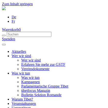
Zum Inhalt springen
De
Fr
Warenkorb
0
Spenden
Aktuelles
Wer wir sind
Wer wir sind
Erfahren Sie mehr zur GSTF
Vereinsdokumente
Was wir tun
Was wir tun
Kampagnen
Parlamentarische Gruppe Tibet
tibetfocus Magazin
Bulletin Sektion Romande
Warum Tibet?
Veranstaltungen
Unterstützen