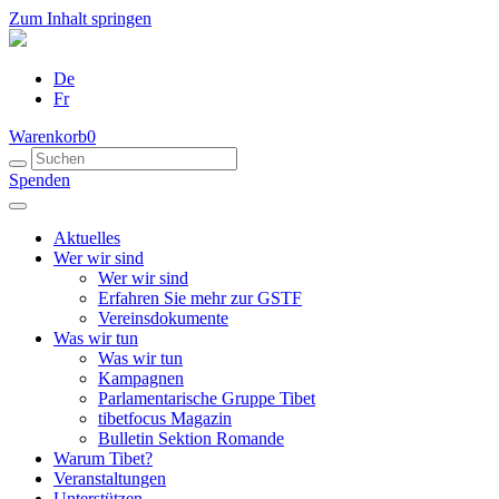
Zum Inhalt springen
De
Fr
Warenkorb
0
Spenden
Aktuelles
Wer wir sind
Wer wir sind
Erfahren Sie mehr zur GSTF
Vereinsdokumente
Was wir tun
Was wir tun
Kampagnen
Parlamentarische Gruppe Tibet
tibetfocus Magazin
Bulletin Sektion Romande
Warum Tibet?
Veranstaltungen
Unterstützen