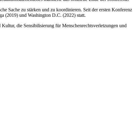
ische Sache zu stärken und zu koordinieren. Seit der ersten Konferenz
a (2019) und Washington D.C. (2022) statt.
d Kultur, die Sensibilisierung für Menschenrechtsverletzungen und