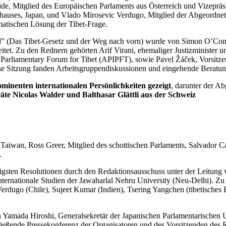
de, Mitglied des Europäischen Parlaments aus Österreich und Vizepräs
hauses, Japan, und Vlado Mirosevic Verdugo, Mitglied der Abgeordnet
matischen Lösung der Tibet-Frage.
ard” (Das Tibet-Gesetz und der Weg nach vorn) wurde von Simon O’Con
eitet. Zu den Rednern gehörten Arif Virani, ehemaliger Justizminister
n Parliamentary Forum for Tibet (APIPFT), sowie Pavel Žáček, Vorsitze
 Sitzung fanden Arbeitsgruppendiskussionen und eingehende Beratung
nenten internationalen Persönlichkeiten gezeigt
, darunter der A
räte Nicolas Walder und Balthasar Glättli aus der Schweiz
 Taiwan, Ross Greer, Mitglied des schottischen Parlaments, Salvador 
.
tigsten Resolutionen durch den Redaktionsausschuss unter der Leitung 
nternationale Studien der Jawaharlal Nehru University (Neu-Delhi). Z
erdugo (Chile), Sujeet Kumar (Indien), Tsering Yangchen (tibetisches 
amada Hiroshi, Generalsekretär der Japanischen Parlamentarischen Unt
ießende Pressekonferenz der Organisatoren und des Vorsitzenden des R