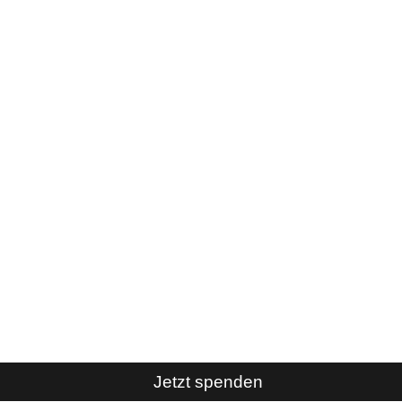
Jetzt spenden