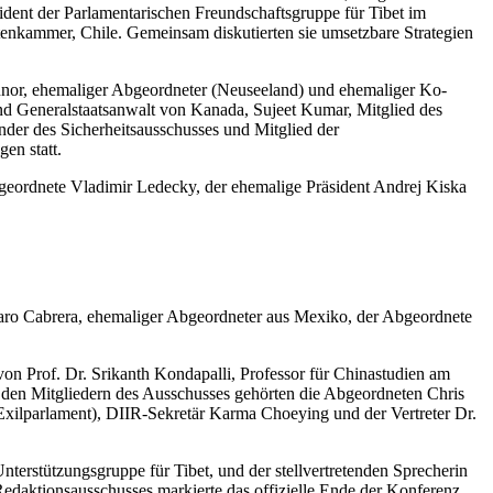
ident der Parlamentarischen Freundschaftsgruppe für Tibet im
enkammer, Chile. Gemeinsam diskutierten sie umsetzbare Strategien
nor, ehemaliger Abgeordneter (Neuseeland) und ehemaliger Ko-
 und Generalstaatsanwalt von Kanada, Sujeet Kumar, Mitglied des
nder des Sicherheitsausschusses und Mitglied der
en statt.
bgeordnete Vladimir Ledecky, der ehemalige Präsident Andrej Kiska
Caro Cabrera, ehemaliger Abgeordneter aus Mexiko, der Abgeordnete
von Prof. Dr. Srikanth Kondapalli, Professor für Chinastudien am
u den Mitgliedern des Ausschusses gehörten die Abgeordneten Chris
Exilparlament), DIIR-Sekretär Karma Choeying und der Vertreter Dr.
erstützungsgruppe für Tibet, und der stellvertretenden Sprecherin
edaktionsausschusses markierte das offizielle Ende der Konferenz.