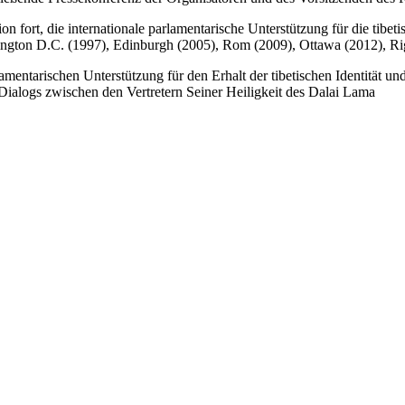
n fort, die internationale parlamentarische Unterstützung für die tibet
gton D.C. (1997), Edinburgh (2005), Rom (2009), Ottawa (2012), Rig
entarischen Unterstützung für den Erhalt der tibetischen Identität un
 Dialogs zwischen den Vertretern Seiner Heiligkeit des Dalai Lama