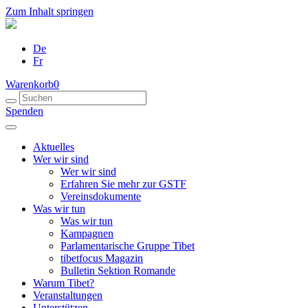
Zum Inhalt springen
De
Fr
Warenkorb
0
Spenden
Aktuelles
Wer wir sind
Wer wir sind
Erfahren Sie mehr zur GSTF
Vereinsdokumente
Was wir tun
Was wir tun
Kampagnen
Parlamentarische Gruppe Tibet
tibetfocus Magazin
Bulletin Sektion Romande
Warum Tibet?
Veranstaltungen
Unterstützen