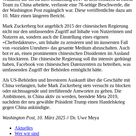
Team zu China arbeitete, verfasste eine 78-seitige Beschwerde, die
der Washington Post zugänglich war. Diese veröffentlichte dazu am
10. März einen längeren Bericht.
Mark Zuckerberg bot angeblich 2015 der chinesischen Regierung
nicht nur den umfassenden Zugriff auf Inhalte von Nutzerinnen und
Nutzern an, sondern auch die Einstellung eines eigenen
«Chefredakteurs», um Inhalte zu zensieren und im äussersten Fall
von «sozialen Unruhen» das gesamte Medium abzuschalten. Auch
bot er an, einen prominenten chinesischen Dissidenten im Ausland
zu blockieren. Die chinesische Regierung soll ihn intensiv gedrängt
haben, Facebook von chinesischen Datenzentren zu betreiben, was
umfassenden Zugriff der Behörden ermöglicht hätte.
Als US-Behörden und Investoren Auskunft über die Geschäfte mit
China verlangten, habe Mark Zuckerberg stets versucht zu blocken
oder nichtssagende und irreführende Antworten zu geben. Die
Ambitionen, in China aktiv zu werden, beendete Meta 2019,
nachdem der neu gewählte Präsident Trump einen Handelskrieg
gegen China ankündigte.
Washington Post, 10. März 2025
// Dr. Uwe Meya
Aktuelles
Wer wir sind