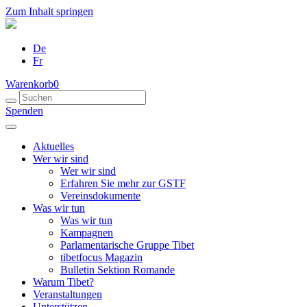
Zum Inhalt springen
De
Fr
Warenkorb
0
Spenden
Aktuelles
Wer wir sind
Wer wir sind
Erfahren Sie mehr zur GSTF
Vereinsdokumente
Was wir tun
Was wir tun
Kampagnen
Parlamentarische Gruppe Tibet
tibetfocus Magazin
Bulletin Sektion Romande
Warum Tibet?
Veranstaltungen
Unterstützen