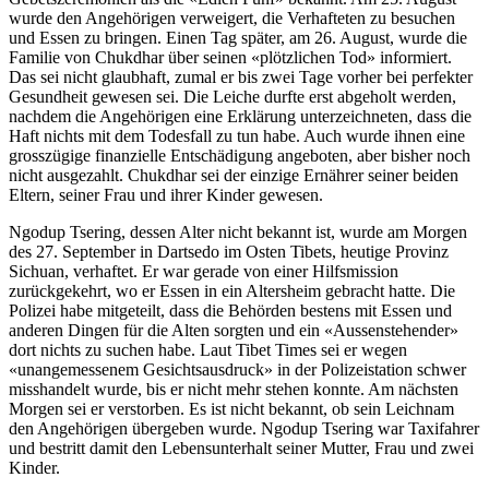
wurde den Angehörigen verweigert, die Verhafteten zu besuchen
und Essen zu bringen. Einen Tag später, am 26. August, wurde die
Familie von Chukdhar über seinen «plötzlichen Tod» informiert.
Das sei nicht glaubhaft, zumal er bis zwei Tage vorher bei perfekter
Gesundheit gewesen sei. Die Leiche durfte erst abgeholt werden,
nachdem die Angehörigen eine Erklärung unterzeichneten, dass die
Haft nichts mit dem Todesfall zu tun habe. Auch wurde ihnen eine
grosszügige finanzielle Entschädigung angeboten, aber bisher noch
nicht ausgezahlt. Chukdhar sei der einzige Ernährer seiner beiden
Eltern, seiner Frau und ihrer Kinder gewesen.
Ngodup Tsering, dessen Alter nicht bekannt ist, wurde am Morgen
des 27. September in Dartsedo im Osten Tibets, heutige Provinz
Sichuan, verhaftet. Er war gerade von einer Hilfsmission
zurückgekehrt, wo er Essen in ein Altersheim gebracht hatte. Die
Polizei habe mitgeteilt, dass die Behörden bestens mit Essen und
anderen Dingen für die Alten sorgten und ein «Aussenstehender»
dort nichts zu suchen habe. Laut Tibet Times sei er wegen
«unangemessenem Gesichtsausdruck» in der Polizeistation schwer
misshandelt wurde, bis er nicht mehr stehen konnte. Am nächsten
Morgen sei er verstorben. Es ist nicht bekannt, ob sein Leichnam
den Angehörigen übergeben wurde. Ngodup Tsering war Taxifahrer
und bestritt damit den Lebensunterhalt seiner Mutter, Frau und zwei
Kinder.