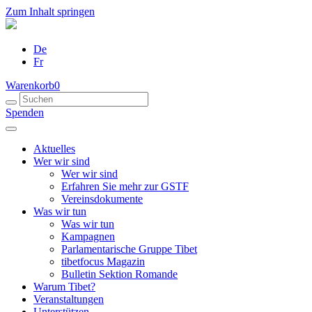
Zum Inhalt springen
De
Fr
Warenkorb
0
Spenden
Aktuelles
Wer wir sind
Wer wir sind
Erfahren Sie mehr zur GSTF
Vereinsdokumente
Was wir tun
Was wir tun
Kampagnen
Parlamentarische Gruppe Tibet
tibetfocus Magazin
Bulletin Sektion Romande
Warum Tibet?
Veranstaltungen
Unterstützen