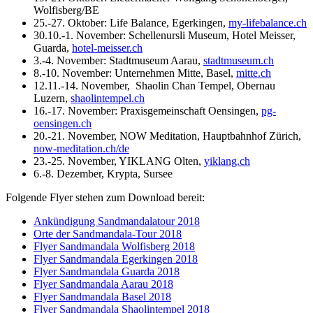
Wolfisberg/BE
25.-27. Oktober: Life Balance, Egerkingen,
my-lifebalance.ch
30.10.-1. November: Schellenursli Museum, Hotel Meisser,
Guarda,
hotel-meisser.ch
3.-4. November: Stadtmuseum Aarau,
stadtmuseum.ch
8.-10. November: Unternehmen Mitte, Basel,
mitte.ch
12.11.-14. November, Shaolin Chan Tempel, Obernau
Luzern,
shaolintempel.ch
16.-17. November: Praxisgemeinschaft Oensingen,
pg-
oensingen.ch
20.-21. November, NOW Meditation, Hauptbahnhof Zürich,
now-meditation.ch/de
23.-25. November, YIKLANG Olten,
yiklang.ch
6.-8. Dezember, Krypta, Sursee
Folgende Flyer stehen zum Download bereit:
Ankündigung Sandmandalatour 2018
Orte der Sandmandala-Tour 2018
Flyer Sandmandala Wolfisberg 2018
Flyer Sandmandala Egerkingen 2018
Flyer Sandmandala Guarda 2018
Flyer Sandmandala Aarau 2018
Flyer Sandmandala Basel 2018
Flyer Sandmandala Shaolintempel 2018