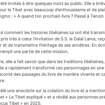
té invitée à dire quelques mots au public. Elle a bri
our le Tibet avec beaucoup d’enthousiasme et de plais
mo : « A quand ton prochain livre ? Passé à Tenzin
comment les histoires tibétaines lui ont été transm
pris très à cœur l’invitation de S.S. le Dalaï Lama, re
r et de transmettre l’héritage de ses ancêtres. En écr
r rempli une partie de cette mission.
e, elle a fait savoir que dans les traditions tibétaines, i
Elle a rapidement transformé ces personnages en une
raconté des passages du livre de manière vivante et c
re.
révélé une anecdote sur la création du livre et a ment
» et « Le Tibet expliqué » et a révélé aux personnes pré
cus Tibet » en 2025.