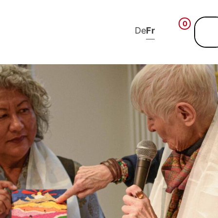
0
De
Fr