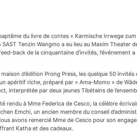
aptême du livre de contes « Karmische Irrwege zum G
on SAST Tenzin Wangmo a eu lieu au Maxim Theater de 
 feed-back de la cinquantaine d’invités, l’événement a
aison d’édition Prong Press, les quelque 50 invités on
un apéritif riche, préparé par « Ama-Momo » de Wäden
ct, interprétée par deux jeunes Tibétains de l’ensembl
 rendu à Mme Federica de Cesco, la célèbre écrivaine
echen Emchi, un ancien membre du conseil d’administr
. Nous avons remercié Mme de Cesco pour son engag
 offrant Katha et des cadeaux.