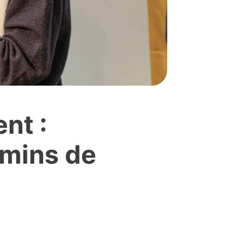
nt :
emins de