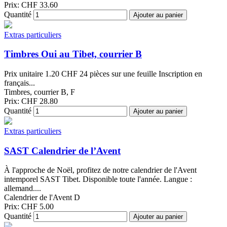
Prix:
CHF
33.60
Quantité
Ajouter au panier
Extras particuliers
Timbres Oui au Tibet, courrier B
Prix unitaire 1.20 CHF 24 pièces sur une feuille Inscription en
français...
Timbres, courrier B, F
Prix:
CHF
28.80
Quantité
Ajouter au panier
Extras particuliers
SAST Calendrier de l’Avent
À l'approche de Noël, profitez de notre calendrier de l'Avent
intemporel SAST Tibet. Disponible toute l'année. Langue :
allemand....
Calendrier de l'Avent D
Prix:
CHF
5.00
Quantité
Ajouter au panier