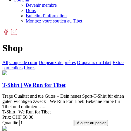
Devenir membre
Dons
Bulletin d’information
Montrez votre soutien au Tibet
Shop
All
Coups de cœur
Drapeaux de prières
Drapeaux du Tibet
Extras
particuliers
Livres
T-Shirt | We Run for Tibet
Trage Qualität und tue Gutes – Dein neues Sport-T-Shirt für einen
guten wichtigen Zweck - We Run For Tibet! Bekenne Farbe für
Tibet und optimiere…...
T-Shirt | We Run for Tibet
Prix:
CHF
50.00
Quantité
Ajouter au panier