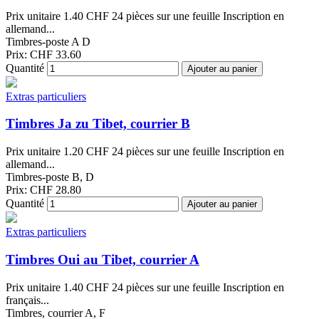
Prix unitaire 1.40 CHF 24 pièces sur une feuille Inscription en
allemand...
Timbres-poste A D
Prix:
CHF
33.60
Quantité
Ajouter au panier
Extras particuliers
Timbres Ja zu Tibet, courrier B
Prix unitaire 1.20 CHF 24 pièces sur une feuille Inscription en
allemand...
Timbres-poste B, D
Prix:
CHF
28.80
Quantité
Ajouter au panier
Extras particuliers
Timbres Oui au Tibet, courrier A
Prix unitaire 1.40 CHF 24 pièces sur une feuille Inscription en
français...
Timbres, courrier A, F