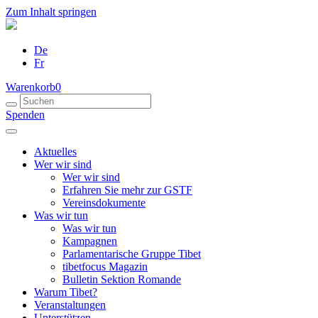
Zum Inhalt springen
De
Fr
Warenkorb
0
Spenden
Aktuelles
Wer wir sind
Wer wir sind
Erfahren Sie mehr zur GSTF
Vereinsdokumente
Was wir tun
Was wir tun
Kampagnen
Parlamentarische Gruppe Tibet
tibetfocus Magazin
Bulletin Sektion Romande
Warum Tibet?
Veranstaltungen
Unterstützen